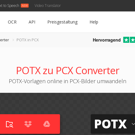
xt to Speech
Video Translator
OCR
API
Preisgestaltung
Help
Hervorragend
erter
POTX in PCX
POTX zu PCX Converter
POTX-Vorlagen online in PCX-Bilder umwandeln
POTX