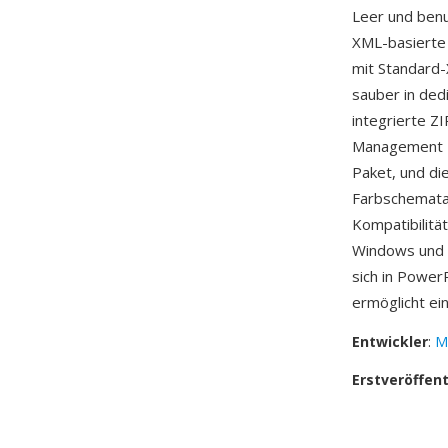
Leer und benut
XML-basierte 
mit Standard-
sauber in ded
integrierte Z
Management — 
Paket, und di
Farbschemata 
Kompatibilitä
Windows und
sich in Power
ermöglicht ei
Entwickler
:
M
Erstveröffen