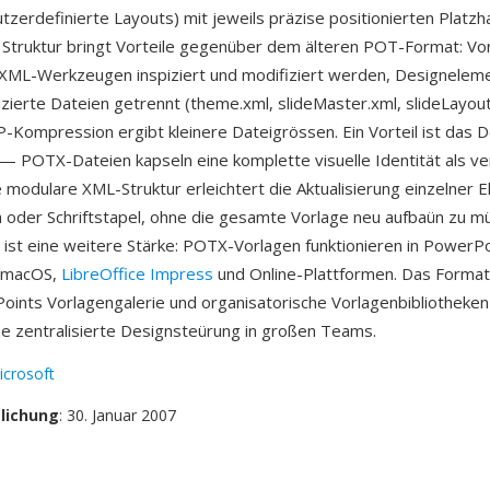
zerdefinierte Layouts) mit jeweils präzise positionierten Platzha
Struktur bringt Vorteile gegenüber dem älteren POT-Format: Vo
XML-Werkzeugen inspiziert und modifiziert werden, Designelem
izierte Dateien getrennt (theme.xml, slideMaster.xml, slideLayout
IP-Kompression ergibt kleinere Dateigrössen. Ein Vorteil ist das
POTX-Dateien kapseln eine komplette visuelle Identität als ve
e modulare XML-Struktur erleichtert die Aktualisierung einzelner 
oder Schriftstapel, ohne die gesamte Vorlage neu aufbaün zu mü
t ist eine weitere Stärke: POTX-Vorlagen funktionieren in PowerPo
 macOS,
LibreOffice Impress
und Online-Plattformen. Das Format 
Points Vorlagengalerie und organisatorische Vorlagenbibliotheken
ne zentralisierte Designsteürung in großen Teams.
icrosoft
tlichung
: 30. Januar 2007