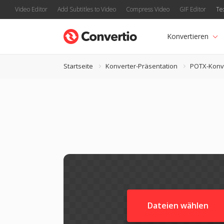
Video Editor
Add Subtitles to Video
Compress Video
GIF Editor
Te
Konvertieren
Startseite
Konverter-Präsentation
POTX-Konv
Dateien wählen