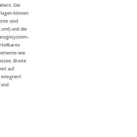
ltern. Die
rlagen können
ente sind
.xml) und die
 Designsystem-
rteilbares
Elemente wie
ssen. Breite
int auf
integriert
 und