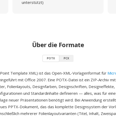
unterstützt)
Über die Formate
POTX
PCX
oint Template XML) ist das Open-XML-Vorlagenformat für
Micr
eingeführt mit Office 2007. Eine POTX-Datei ist ein ZIP-Archiv mi
ter, Folienlayouts, Designfarben, Designschriften, Designeffekte,
nfigurationen und Standardinhalte definieren — alles, was für ein
dlage neuer Präsentationen benötigt wird. Bei Anwendung erstell
neues PPTX-Dokument, das das komplette Designsystem der Vor
schließlich mehrerer Folienlayoutvarianten (Titel, Inhalt, Zweispal