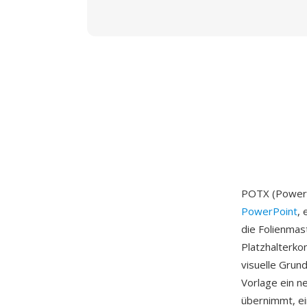
POTX (PowerP
PowerPoint
, 
die Folienmas
Platzhalterko
visuelle Grun
Vorlage ein 
übernimmt, ein