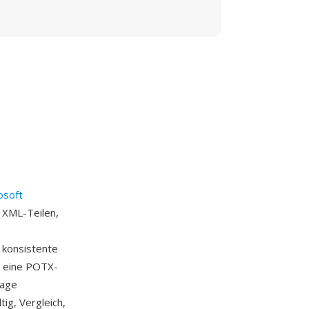
osoft
t XML-Teilen,
e konsistente
t eine POTX-
lage
tig, Vergleich,