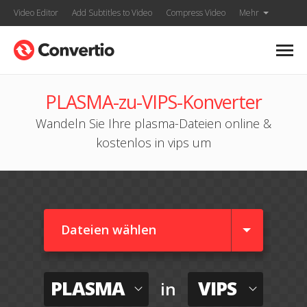
Video Editor
Add Subtitles to Video
Compress Video
Mehr
PLASMA-zu-VIPS-Konverter
Wandeln Sie Ihre plasma-Dateien online &
kostenlos in vips um
Dateien wählen
PLASMA
VIPS
in