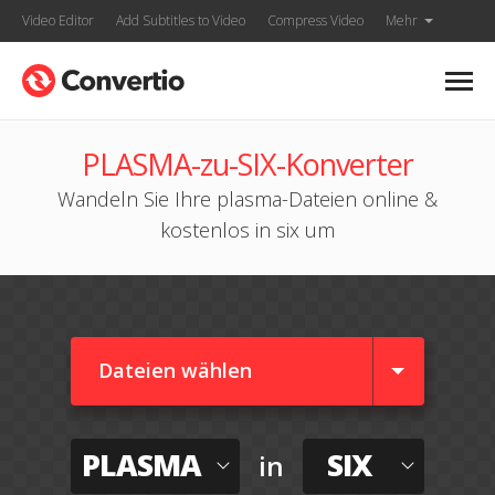
Video Editor
Add Subtitles to Video
Compress Video
Mehr
PLASMA-zu-SIX-Konverter
Wandeln Sie Ihre plasma-Dateien online &
kostenlos in six um
Dateien wählen
PLASMA
SIX
in