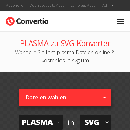
Video Editor
Add Subtitles to Video
Compress Video
Mehr
PLASMA-zu-SVG-Konverter
Wandeln Sie Ihre plasma-Dateien online &
kostenlos in svg um
Dateien wählen
PLASMA
SVG
in