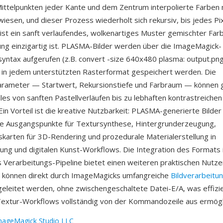
ttelpunkten jeder Kante und dem Zentrum interpolierte Farben mi
esen, und dieser Prozess wiederholt sich rekursiv, bis jedes Pixel
ist ein sanft verlaufendes, wolkenartiges Muster gemischter Farb
ng einzigartig ist. PLASMA-Bilder werden über die ImageMagick-
syntax aufgerufen (z.B. convert -size 640x480 plasma: output.png
in jedem unterstützten Rasterformat gespeichert werden. Die
rameter — Startwert, Rekursionstiefe und Farbraum — können 
les von sanften Pastellverläufen bis zu lebhaften kontrastreiche
in Vorteil ist die kreative Nutzbarkeit: PLASMA-generierte Bilder
e Ausgangspunkte für Textursynthese, Hintergrunderzeugung,
karten für 3D-Rendering und prozedurale Materialerstellung in
lung und digitalen Kunst-Workflows. Die Integration des Formats 
Verarbeitungs-Pipeline bietet einen weiteren praktischen Nutz
r können direkt durch ImageMagicks umfangreiche
Bildverarbeitu
eleitet werden, ohne zwischengeschaltete Datei-E/A, was effizi
extur-Workflows vollständig von der Kommandozeile aus ermögli
mageMagick Studio LLC