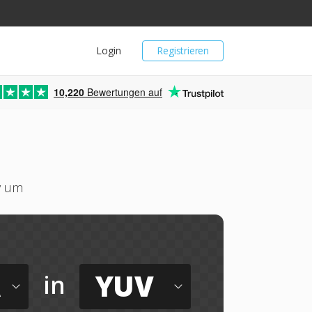
Login
Registrieren
10,220
Bewertungen auf
v um
A
YUV
in