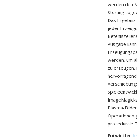
werden den Mi
Störung zugewi
Das Ergebnis 
jeder Erzeugu
Befehlszeilen
Ausgabe kann 
Erzeugungspa
werden, um al
zu erzeugen. E
hervorragend
Verschiebungs
Spieleentwick
ImageMagicks 
Plasma-Bilde
Operationen g
prozedurale T
Entwickler
:
I