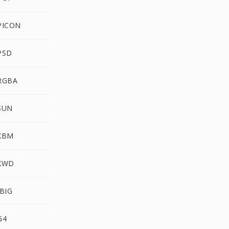
PICON
PSD
 RGBA
SUN
 XBM
 XWD
JBIG
G4