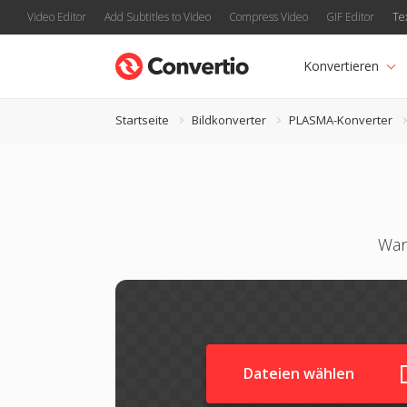
Video Editor
Add Subtitles to Video
Compress Video
GIF Editor
Te
Konvertieren
Startseite
Bildkonverter
PLASMA-Konverter
Wan
Dateien wählen