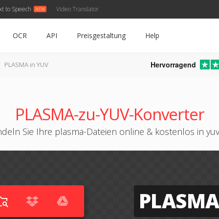
xt to Speech
Video Translator
OCR
API
Preisgestaltung
Help
Hervorragend
PLASMA in YUV
PLASMA-zu-YUV-Konverter
deln Sie Ihre plasma-Dateien online & kostenlos in yu
PLASM