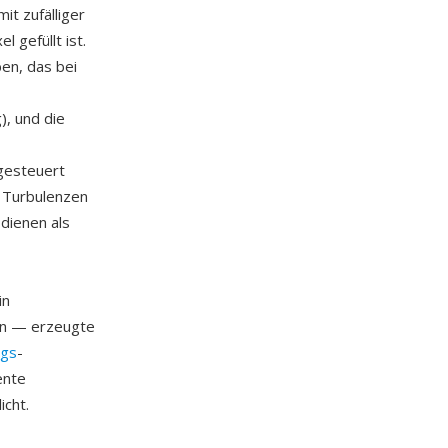
t zufälliger
 gefüllt ist.
en, das bei
), und die
gesteuert
n Turbulenzen
 dienen als
in
en — erzeugte
ngs
-
ente
cht.