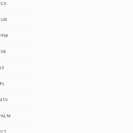
PCX
CUR
 PPM
EXR
G3
IPL
 MTV
 PALM
PCT