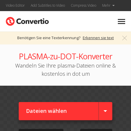
Video Editor
Add Subtitles to Video
Compress Video
Mehr
Benötigen Sie eine Texterkennung?
Erkennen sie text
PLASMA-zu-DOT-Konverter
Wandeln Sie Ihre plasma-Dateien online &
kostenlos in dot um
Dateien wählen