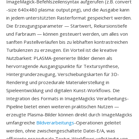
ImageMagick-Befehlszeilensyntax aufgerufen (z.B. convert
-size 640x480 plasma: output.png), und die Ausgabe kann
in jedem unterstützten Rasterformat gespeichert werden.
Die Erzeugungsparameter — Startwert, Rekursionstiefe
und Farbraum — können gesteuert werden, um alles von
sanften Pastellverläufen bis zu lebhaften kontrastreichen
Turbulenzen zu erzeugen. Ein Vorteil ist die kreative
Nutzbarkeit: PLASMA-generierte Bilder dienen als
hervorragende Ausgangspunkte für Textursynthese,
Hintergrunderzeugung, Verschiebungskarten für 3D-
Rendering und prozedurale Materialerstellung in
Spieleentwicklung und digitalen Kunst-Workflows. Die
Integration des Formats in ImageMagicks Verarbeitungs-
Pipeline bietet einen weiteren praktischen Nutzen —
erzeugte Plasma-Bilder können direkt durch ImageMagicks
umfangreiche
Bildverarbeitungs
-Operationen geleitet
werden, ohne zwischengeschaltete Datei-E/A, was
effiziente prozedurale Textur-Workflows vollständig von