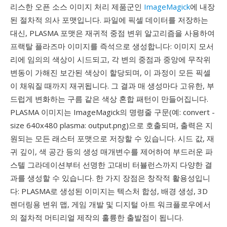
리스한 오픈 소스 이미지 처리 제품군인
ImageMagick
에 내장
된 절차적 의사 포맷입니다. 파일에 픽셀 데이터를 저장하는
대신, PLASMA 포맷은 재귀적 중점 변위 알고리즘을 사용하여
프랙탈 플라즈마 이미지를 즉석으로 생성합니다: 이미지 모서
리에 임의의 색상이 시드되고, 각 변의 중점과 중앙에 무작위
변동이 가해진 보간된 색상이 할당되며, 이 과정이 모든 픽셀
이 채워질 때까지 재귀됩니다. 그 결과 매 생성마다 고유한, 부
드럽게 변화하는 구름 같은 색상 혼합 패턴이 만들어집니다.
PLASMA 이미지는 ImageMagick의 명령줄 구문(예: convert -
size 640x480 plasma: output.png)으로 호출되며, 출력은 지
원되는 모든 래스터 포맷으로 저장할 수 있습니다. 시드 값, 재
귀 깊이, 색 공간 등의 생성 매개변수를 제어하여 부드러운 파
스텔 그라데이션부터 선명한 고대비 터뷸런스까지 다양한 결
과를 생성할 수 있습니다. 한 가지 장점은 창작적 활용성입니
다: PLASMA로 생성된 이미지는 텍스처 합성, 배경 생성, 3D
렌더링용 변위 맵, 게임 개발 및 디지털 아트 워크플로우에서
의 절차적 머티리얼 제작의 훌륭한 출발점이 됩니다.