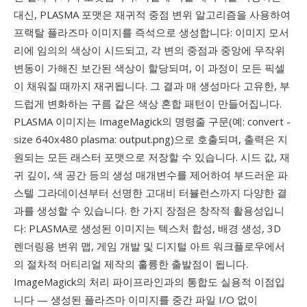
대신, PLASMA 포맷은 재귀적 중점 변위 알고리즘을 사용하여
프랙탈 플라즈마 이미지를 즉석으로 생성합니다: 이미지 모서
리에 임의의 색상이 시드되고, 각 변의 중점과 중앙에 무작위
변동이 가해진 보간된 색상이 할당되며, 이 과정이 모든 픽셀
이 채워질 때까지 재귀됩니다. 그 결과 매 생성마다 고유한, 부
드럽게 변화하는 구름 같은 색상 혼합 패턴이 만들어집니다.
PLASMA 이미지는 ImageMagick의 명령줄 구문(예: convert -
size 640x480 plasma: output.png)으로 호출되며, 출력은 지
원되는 모든 래스터 포맷으로 저장할 수 있습니다. 시드 값, 재
귀 깊이, 색 공간 등의 생성 매개변수를 제어하여 부드러운 파
스텔 그라데이션부터 선명한 고대비 터뷸런스까지 다양한 결
과를 생성할 수 있습니다. 한 가지 장점은 창작적 활용성입니
다: PLASMA로 생성된 이미지는 텍스처 합성, 배경 생성, 3D
렌더링용 변위 맵, 게임 개발 및 디지털 아트 워크플로우에서
의 절차적 머티리얼 제작의 훌륭한 출발점이 됩니다.
ImageMagick의 처리 파이프라인과의 통합도 실용적 이점입
니다 — 생성된 플라즈마 이미지를 중간 파일 I/O 없이