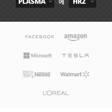
PLASMA
HRZ
에