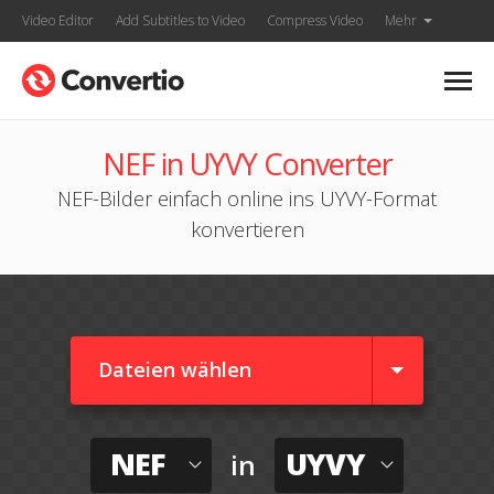
Video Editor
Add Subtitles to Video
Compress Video
Mehr
NEF in UYVY Converter
NEF-Bilder einfach online ins UYVY-Format
konvertieren
Dateien wählen
NEF
UYVY
in