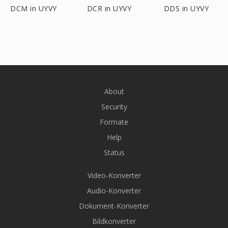
DCM in UYVY
DCR in UYVY
DDS in UYVY
About
Security
Formate
Help
Status
Video-Konverter
Audio-Konverter
Dokument-Konverter
Bildkonverter