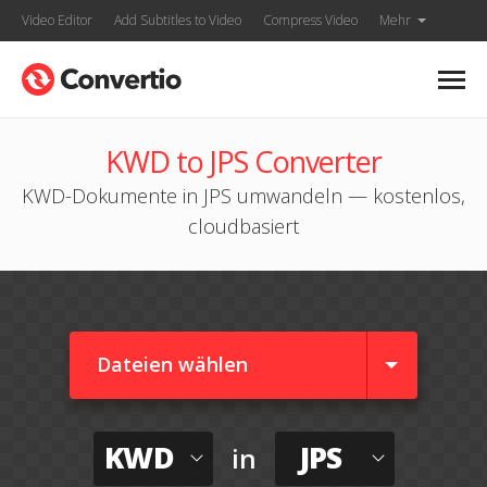
Video Editor
Add Subtitles to Video
Compress Video
Mehr
KWD to JPS Converter
KWD-Dokumente in JPS umwandeln — kostenlos,
cloudbasiert
Dateien wählen
KWD
JPS
in