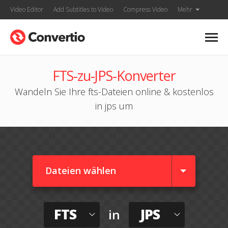
Video Editor
Add Subtitles to Video
Compress Video
Mehr
FTS-zu-JPS-Konverter
Wandeln Sie Ihre fts-Dateien online & kostenlos
in jps um
Dateien wählen
FTS
JPS
in