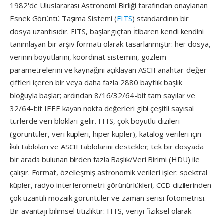
1982'de Uluslararası Astronomi Birliği tarafından onaylanan
Esnek Görüntü Taşıma Sistemi (
FITS
) standardının bir
dosya uzantısıdır. FITS, başlangıçtan i̇tibaren kendi kendini
tanımlayan bir arşiv formatı olarak tasarlanmıştır: her dosya,
verinin boyutlarını, koordinat sistemini, gözlem
parametrelerini ve kaynağını açıklayan ASCII anahtar-değer
çiftleri içeren bir veya daha fazla 2880 baytlık başlık
bloğuyla başlar; ardından 8/16/32/64-bit tam sayılar ve
32/64-bit IEEE kayan nokta değerleri gibi çeşitli sayısal
türlerde veri blokları gelir. FITS, çok boyutlu dizileri
(görüntüler, veri küpleri, hiper küpler), katalog verileri için
i̇kili tabloları ve ASCII tablolarını destekler; tek bir dosyada
bir arada bulunan birden fazla Başlık/Veri Birimi (HDU) ile
çalışır. Format, özelleşmiş astronomik verileri işler: spektral
küpler, radyo interferometri görünürlükleri, CCD dizilerinden
çok uzantılı mozaik görüntüler ve zaman serisi fotometrisi.
Bir avantajı bilimsel titizliktir: FITS, veriyi fiziksel olarak