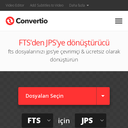
Video Editor
Add Subtitles to Video
Daha fazla
FTS'den JPS'ye dönüştürücü
fts dosyalarınızı jps'ye çevrimiçi & ücretsiz olarak
dönüştürün
Dosyaları Seçin
FTS
JPS
için