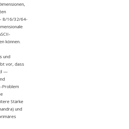
Dimensionen,
ten
— 8/16/32/64-
imensionale
ASCII-
ren können.
ys und
ibt vor, dass
nd —
und
t-Problem
ie
itere Stärke
handra) und
primäres