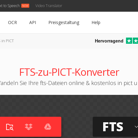
xt to Speech
Video Translator
OCR
API
Preisgestaltung
Help
Hervorragend
 in PICT
FTS-zu-PICT-Konverter
andeln Sie Ihre fts-Dateien online & kostenlos in pict 
FTS