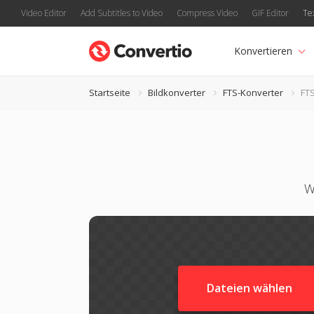
Video Editor
Add Subtitles to Video
Compress Video
GIF Editor
Te
Konvertieren
Startseite
Bildkonverter
FTS-Konverter
FTS
W
Dateien wählen