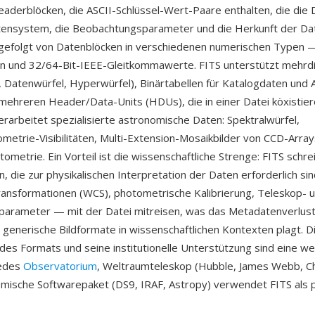
derblöcken, die ASCII-Schlüssel-Wert-Paare enthalten, die die 
tensystem, die Beobachtungsparameter und die Herkunft der Da
 gefolgt von Datenblöcken in verschiedenen numerischen Typen 
en und 32/64-Bit-IEEE-Gleitkommawerte. FITS unterstützt mehrd
r, Datenwürfel, Hyperwürfel), Binärtabellen für Katalogdaten und 
 mehreren Header/Data-Units (HDUs), die in einer Datei köxistie
rarbeitet spezialisierte astronomische Daten: Spektralwürfel,
ometrie-Visibilitäten, Multi-Extension-Mosaikbilder von CCD-Arra
ometrie. Ein Vorteil ist die wissenschaftliche Strenge: FITS schre
n, die zur physikalischen Interpretation der Daten erforderlich si
ansformationen (WCS), photometrische Kalibrierung, Teleskop- 
parameter — mit der Datei mitreisen, was das Metadatenverlus
s generische Bildformate in wissenschaftlichen Kontexten plagt. D
 des Formats und seine institutionelle Unterstützung sind eine we
jedes
Observatorium
, Weltraumteleskop (Hubble, James Webb, C
mische Softwarepaket (DS9, IRAF, Astropy) verwendet FITS als 