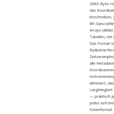
2880-Byte-Hea
das Koordina
beschreiben,
Bit-Ganzzahl
Arrays (Bilde
Tabellen, mit
Das Format ve
Radiointerfer
Zeitserienphot
alle Metadate
Koordinatentr
Instrumenten
eliminiert, da
Langlebigkeit
— praktisch 
jedes astrono
Datenformat.