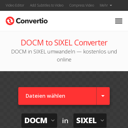
Video Editor
Add Subtitles to Video
Compress Video
Mehr
DOCM to SIXEL Converter
DOCM in SIXEL umwandeln — kostenlos und
online
Dateien wählen
DOCM
SIXEL
in