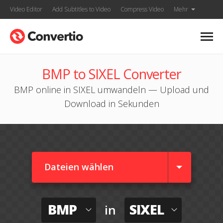
Video Editor
Add Subtitles to Video
Compress Video
Mehr
BMP to SIXEL Converter
BMP online in SIXEL umwandeln — Upload und
Download in Sekunden
Dateien wählen
BMP
SIXEL
in