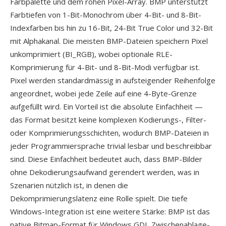
Farbpalette und dem rohen Pixel-Array. BMP unterstützt
Farbtiefen von 1-Bit-Monochrom über 4-Bit- und 8-Bit-
Indexfarben bis hin zu 16-Bit, 24-Bit True Color und 32-Bit
mit Alphakanal. Die meisten BMP-Dateien speichern Pixel
unkomprimiert (BI_RGB), wobei optionale RLE-
Komprimierung für 4-Bit- und 8-Bit-Modi verfügbar ist.
Pixel werden standardmässig in aufsteigender Reihenfolge
angeordnet, wobei jede Zeile auf eine 4-Byte-Grenze
aufgefüllt wird. Ein Vorteil ist die absolute Einfachheit —
das Format besitzt keine komplexen Kodierungs-, Filter-
oder Komprimierungsschichten, wodurch BMP-Dateien in
jeder Programmiersprache trivial lesbar und beschreibbar
sind. Diese Einfachheit bedeutet auch, dass BMP-Bilder
ohne Dekodierungsaufwand gerendert werden, was in
Szenarien nützlich ist, in denen die
Dekomprimierungslatenz eine Rolle spielt. Die tiefe
Windows-Integration ist eine weitere Stärke: BMP ist das
native Bitmap-Format für Windows GDI, Zwischenablage-