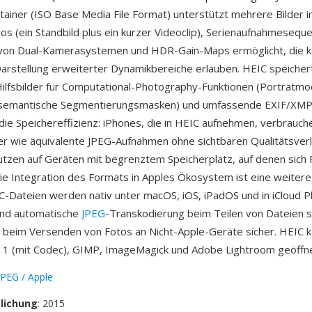
iner (ISO Base Media File Format) unterstützt mehrere Bilder in
os (ein Standbild plus ein kurzer Videoclip), Serienaufnahmesequ
 von Dual-Kamerasystemen und HDR-Gain-Maps ermöglicht, die 
Darstellung erweiterter Dynamikbereiche erlauben. HEIC speicher
Hilfsbilder für Computational-Photography-Funktionen (Porträtm
 semantische Segmentierungsmasken) und umfassende EXIF/XM
t die Speichereffizienz: iPhones, die in HEIC aufnehmen, verbrauc
her wie äquivalente JPEG-Aufnahmen ohne sichtbaren Qualitätsver
utzen auf Geräten mit begrenztem Speicherplatz, auf denen sich 
e Integration des Formats in Apples Ökosystem ist eine weitere
-Dateien werden nativ unter macOS, iOS, iPadOS und in iCloud 
und automatische
JPEG
-Transkodierung beim Teilen von Dateien st
t beim Versenden von Fotos an Nicht-Apple-Geräte sicher. HEIC 
1 (mit Codec), GIMP, ImageMagick und Adobe Lightroom geöffn
PEG / Apple
tlichung
: 2015