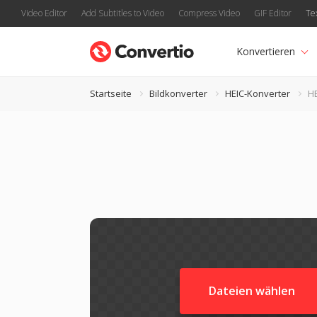
Video Editor
Add Subtitles to Video
Compress Video
GIF Editor
Te
Konvertieren
Startseite
Bildkonverter
HEIC-Konverter
HE
Dateien wählen