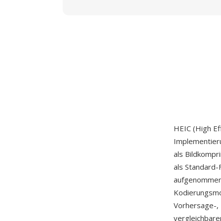
HEIC (High Ef
Implementier
als Bildkomp
als Standard-
aufgenommene 
Kodierungsmo
Vorhersage-, 
vergleichbare