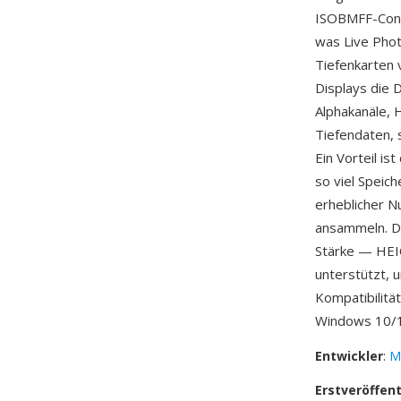
ISOBMFF-Conta
was Live Phot
Tiefenkarten
Displays die 
Alphakanäle, 
Tiefendaten,
Ein Vorteil is
so viel Speic
erheblicher N
ansammeln. Di
Stärke — HEIC
unterstützt, 
Kompatibilitä
Windows 10/1
Entwickler
:
M
Erstveröffen