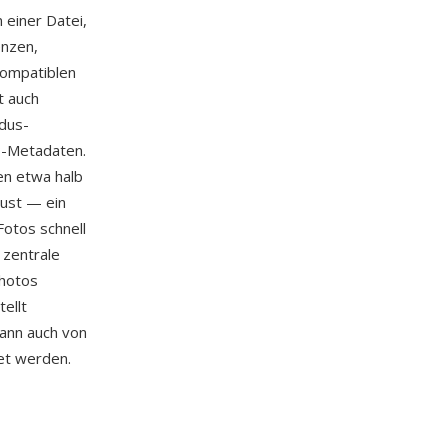
 einer Datei,
enzen,
kompatiblen
t auch
odus-
P-Metadaten.
hen etwa halb
lust — ein
Fotos schnell
 zentrale
Photos
ellt
kann auch von
et werden.