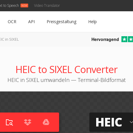
xt to Speech
Video Translator
OCR
API
Preisgestaltung
Help
Hervorragend
IC in SIXEL
HEIC to SIXEL Converter
HEIC in SIXEL umwandeln — Terminal-Bildformat
HEIC