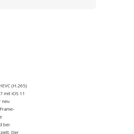
 HEVC (H.265)
7 mit iOS 11
r neu
-Frame-
e
d bei
ielt. Der