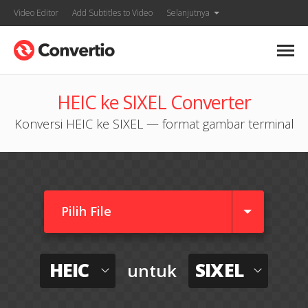
Video Editor
Add Subtitles to Video
Selanjutnya
HEIC ke SIXEL Converter
Konversi HEIC ke SIXEL — format gambar terminal
Pilih File
HEIC
SIXEL
untuk