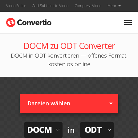
Video Editor
Add Subtitles to Video
Compress Video
Mehr
DOCM zu ODT Converter
DOCM in ODT konvertieren — offenes Format,
kostenlos online
Dateien wählen
DOCM
ODT
in