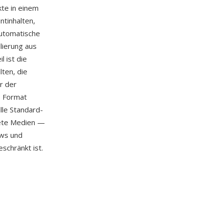
te in einem
tinhalten,
utomatische
lierung aus
 ist die
ten, die
r der
s Format
alle Standard-
tete Medien —
ows und
chränkt ist.