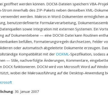
ei geöffnet werden können. DOCM-Dateien speichern VBA-Projek
in-Strom innerhalb des ZIP-Pakets neben denselben XML-Dokumen
 verwendet werden. Makros in Word-Dokumenten ermöglichen a
lung, benutzerdefinierte Formularverarbeitung, Dokumentassemb
Datenquellen sowie Integration mit externen Systemen. Ein Vorteil
ung auf Dokumentebene — eine DOCM-Datei kann Routinen enthal
atenbanken befüllen, Formatierungsregeln durchsetzen, Felder vo
alidieren oder automatisch abgeleitete Dokumente erzeugen. Da
ollständige Kompatibilität mit der
OOXML
-Spezifikation, sodass 
nen — Stile, nachverfolgte Änderungen, Kommentare, eingebet
 in DOCX funktionieren. DOCM wird von Microsoft Word auf Wind
ützt, wobei die Makroausführung auf die Desktop-Anwendung bes
icrosoft
tlichung
: 30. Januar 2007