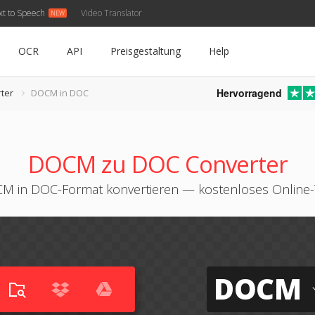
xt to Speech
Video Translator
OCR
API
Preisgestaltung
Help
Hervorragend
ter
DOCM in DOC
DOCM zu DOC Converter
M in DOC-Format konvertieren — kostenloses Online-
DOCM