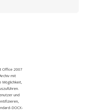
it Office 2007
Archiv mit
 Möglichkeit,
uszuführen.
enutzer und
ntifizieren,
tandard-DOCX-