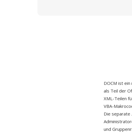
DOCM ist ein
als Teil der O
XML-Teilen fü
VBA-Makrocode
Die separate
Administrator
und Gruppenr