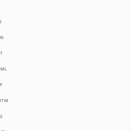
G
NG
PT
TML
TF
OTM
VG