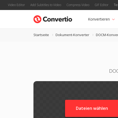
Video Editor
Add Subtitles to Video
Compress Video
GIF Editor
Te
Konvertieren
Startseite
Dokument-Konverter
DOCM-Konver
DOC
Dateien wählen