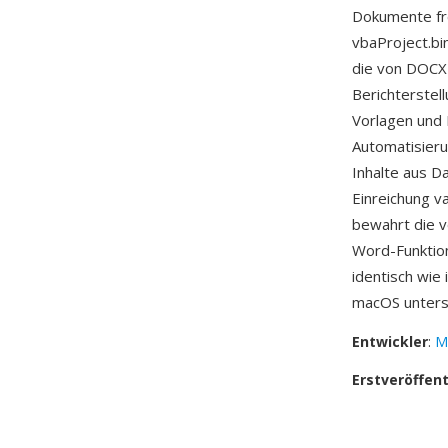
Dokumente fr
vbaProject.b
die von DOCX
Berichterstel
Vorlagen und 
Automatisier
Inhalte aus D
Einreichung v
bewahrt die v
Word-Funktio
identisch wie
macOS unterst
Entwickler
:
M
Erstveröffen