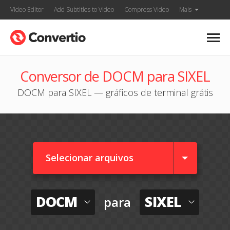
Video Editor
Add Subtitles to Video
Compress Video
Mais
Conversor de DOCM para SIXEL
DOCM para SIXEL — gráficos de terminal grátis
Selecionar arquivos
DOCM
SIXEL
para