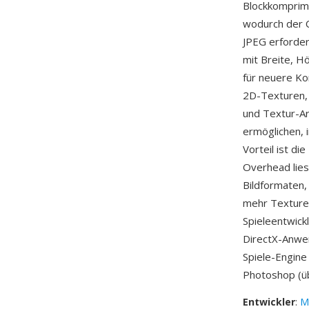
Blockkomprim
wodurch der C
JPEG erforder
mit Breite, 
für neuere Ko
2D-Texturen,
und Textur-Ar
ermöglichen, 
Vorteil ist d
Overhead lies
Bildformaten,
mehr Texturen
Spieleentwick
DirectX-Anwe
Spiele-Engine
Photoshop (ü
Entwickler
:
M