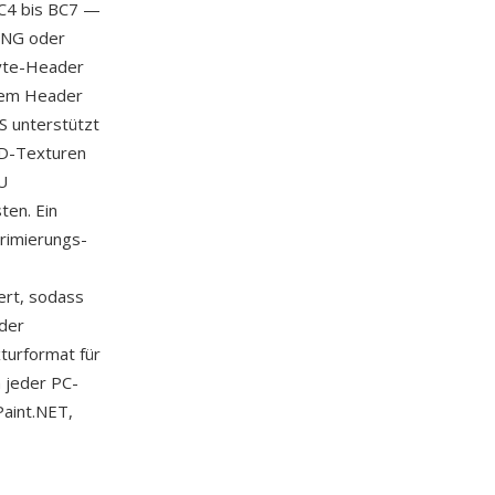
BC4 bis BC7 —
 PNG oder
Byte-Header
rtem Header
S unterstützt
3D-Texturen
U
ten. Ein
rimierungs-
ert, sodass
 der
turformat für
h jeder PC-
Paint.NET,