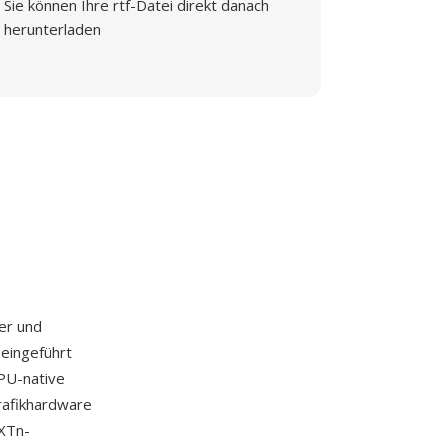
Sie können Ihre rtf-Datei direkt danach
herunterladen
er und
eingeführt
PU-native
rafikhardware
XTn-