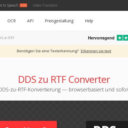
xt to Speech
Video Translator
OCR
API
Preisgestaltung
Help
Hervorragend
S in RTF
Benötigen Sie eine Texterkennung?
Erkennen sie text
DDS zu RTF Converter
DDS-zu-RTF-Konvertierung — browserbasiert und sofor