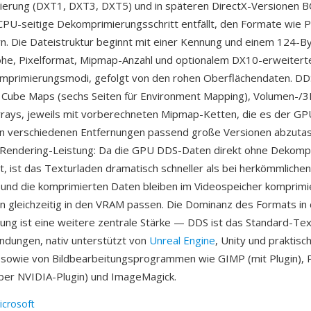
ierung (DXT1, DXT3, DXT5) und in späteren DirectX-Versionen 
PU-seitige Dekomprimierungsschritt entfällt, den Formate wie
n. Die Dateistruktur beginnt mit einer Kennung und einem 124-
Höhe, Pixelformat, Mipmap-Anzahl und optionalem DX10-erweite
mprimierungsmodi, gefolgt von den rohen Oberflächendaten. DD
 Cube Maps (sechs Seiten für Environment Mapping), Volumen-/
rays, jeweils mit vorberechneten Mipmap-Ketten, die es der GP
in verschiedenen Entfernungen passend große Versionen abzutas
ie Rendering-Leistung: Da die GPU DDS-Daten direkt ohne Dekomp
t, ist das Texturladen dramatisch schneller als bei herkömmlichen
 und die komprimierten Daten bleiben im Videospeicher komprimi
 gleichzeitig in den VRAM passen. Die Dominanz des Formats in
lung ist eine weitere zentrale Stärke — DDS ist das Standard-Tex
ndungen, nativ unterstützt von
Unreal Engine
, Unity und praktisc
 sowie von Bildbearbeitungsprogrammen wie GIMP (mit Plugin), 
ber NVIDIA-Plugin) und ImageMagick.
icrosoft