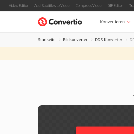
Video Editor
Add Subtitles to Video
Compress Video
GIF Editor
Te
Konvertieren
Startseite
Bildkonverter
DDS-Konverter
DD