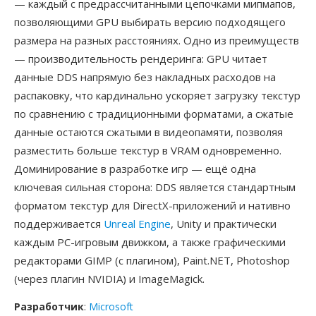
— каждый с предрассчитанными цепочками мипмапов,
позволяющими GPU выбирать версию подходящего
размера на разных расстояниях. Одно из преимуществ
— производительность рендеринга: GPU читает
данные DDS напрямую без накладных расходов на
распаковку, что кардинально ускоряет загрузку текстур
по сравнению с традиционными форматами, а сжатые
данные остаются сжатыми в видеопамяти, позволяя
разместить больше текстур в VRAM одновременно.
Доминирование в разработке игр — ещё одна
ключевая сильная сторона: DDS является стандартным
форматом текстур для DirectX-приложений и нативно
поддерживается
Unreal Engine
, Unity и практически
каждым PC-игровым движком, а также графическими
редакторами GIMP (с плагином), Paint.NET, Photoshop
(через плагин NVIDIA) и ImageMagick.
Разработчик
:
Microsoft