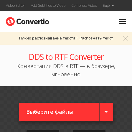
Video Editor
Add Subtitles to Video
Compress Video
Ещё
Нужно распознавание текста?
Распознать текст
DDS to RTF Converter
Конвертация DDS в RTF — в браузере,
мгновенно
Выберите файлы