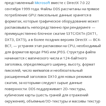
представленный
Microsoft
вместе с DirectX 7.0 22
сентября 1999 года. Файлы DDS рассчитаны на прямое
потребление GPU: пиксельные данные хранятся в
форматах, которые графическое оборудование может
распаковывать непосредственно при рендеринге —
преимущественно блочное сжатие S3TC/DXTn (DXT1,
DXT3, DXT5), а в более поздних версиях DirectX — BC4-
BC7, — устраняя этап распаковки на CPU, необходимый
для форматов вроде PNG или JPEG. Структура файла
начинается с магического числа и 124-байтного
заголовка, определяющего ширину, высоту, формат
пикселей, число мипмапов и необязательный
расширенный заголовок DX10 для новых режимов
сжатия, за которыми следуют сырые данные
поверхности. DDS поддерживает 2D-текстуры,
кубические карты (шесть граней для отражений
окружения), объёмные/3D-текстуры и массивы текстур