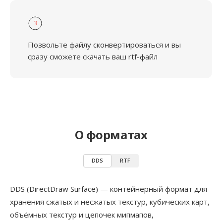
3
Позвольте файлу сконвертироваться и вы
сразу сможете скачать ваш rtf-файл
О форматах
DDS
RTF
DDS (DirectDraw Surface) — контейнерный формат для
хранения сжатых и несжатых текстур, кубических карт,
объёмных текстур и цепочек мипмапов,