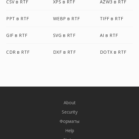
CSV в RTF
XPS в RTF
AZW3 в RTF
PPT в RTF
WEBP в RTF
TIFF в RTF
GIF в RTF
SVG в RTF
AI в RTF
CDR в RTF
DXF в RTF
DOTX в RTF
About
Security
Форматы
Help