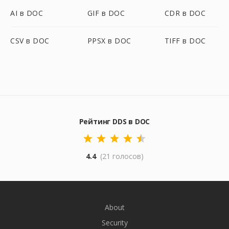
AI в DOC
GIF в DOC
CDR в DOC
CSV в DOC
PPSX в DOC
TIFF в DOC
Рейтинг DDS в DOC
4.4
(21 голосов)
About
Security