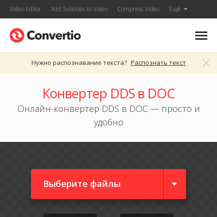
Video Editor
Add Subtitles to Video
Compress Video
Ещё
Нужно распознавание текста?
Распознать текст
Конвертер DDS в DOC
Онлайн-конвертер DDS в DOC — просто и
удобно
Выберите файлы