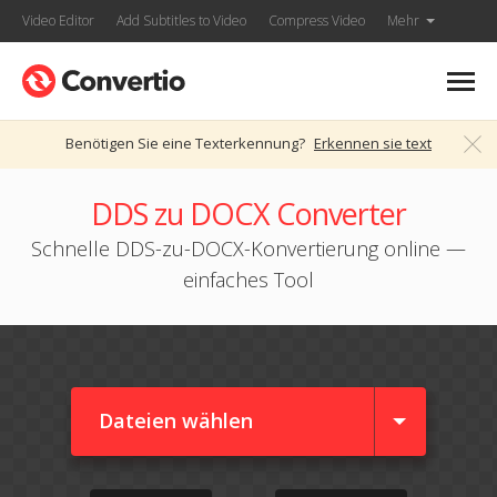
Video Editor
Add Subtitles to Video
Compress Video
Mehr
Benötigen Sie eine Texterkennung?
Erkennen sie text
DDS zu DOCX Converter
Schnelle DDS-zu-DOCX-Konvertierung online —
einfaches Tool
Dateien wählen