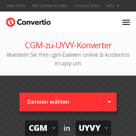
Video Editor
Add Subtitles to Video
Compress Video
Mehr
CGM-zu-UYVY-Konverter
Wandeln Sie Ihre cgm-Dateien online & kostenlos
in uyvy um
Dateien wählen
CGM
UYVY
in