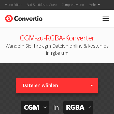
Video Editor
Add Subtitles to Video
Compress Video
Mehr
CGM-zu-RGBA-Konverter
Wandeln Sie Ihre cgm-Dateien online & kostenlos
in rgba um
Dateien wählen
CGM
RGBA
in