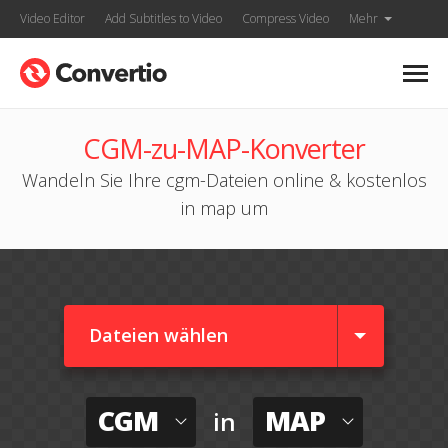
Video Editor
Add Subtitles to Video
Compress Video
Mehr
CGM-zu-MAP-Konverter
Wandeln Sie Ihre cgm-Dateien online & kostenlos
in map um
Dateien wählen
CGM
MAP
in