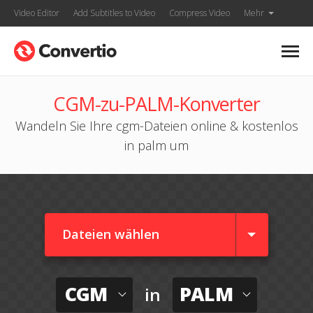
Video Editor
Add Subtitles to Video
Compress Video
Mehr
CGM-zu-PALM-Konverter
Wandeln Sie Ihre cgm-Dateien online & kostenlos
in palm um
Dateien wählen
CGM
PALM
in