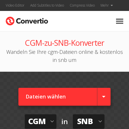
Video Editor
Add Subtitles to Video
Compress Video
Mehr
CGM-zu-SNB-Konverter
Wandeln Sie Ihre cgm-Dateien online & kostenlos
in snb um
Dateien wählen
CGM
SNB
in