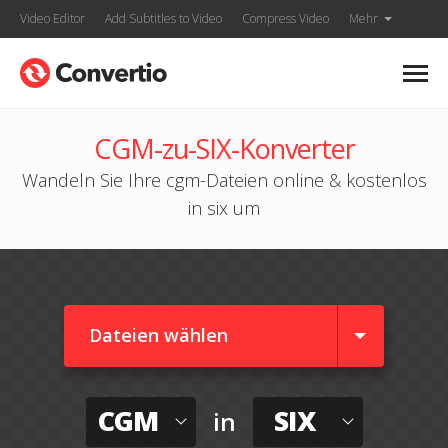
Video Editor
Add Subtitles to Video
Compress Video
Mehr
CGM-zu-SIX-Konverter
Wandeln Sie Ihre cgm-Dateien online & kostenlos
in six um
Dateien wählen
CGM
SIX
in