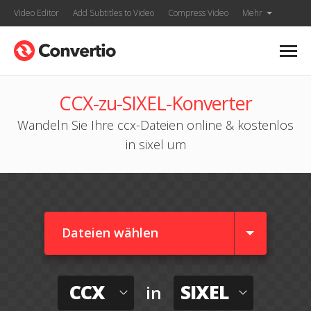
Video Editor
Add Subtitles to Video
Compress Video
Mehr
CCX-zu-SIXEL-Konverter
Wandeln Sie Ihre ccx-Dateien online & kostenlos
in sixel um
Dateien wählen
CCX
SIXEL
in