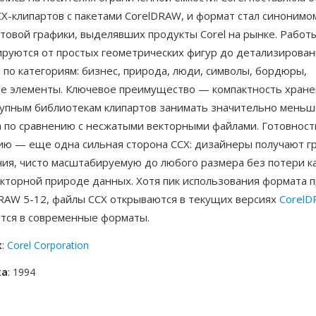
X-клипартов с пакетами CorelDRAW, и формат стал синонимо
товой графики, выделявших продукты Corel на рынке. Работы
ируются от простых геометрических фигур до детализирова
по категориям: бизнес, природа, люди, символы, бордюры,
е элементы. Ключевое преимущество — компактность хране
рупным библиотекам клипартов занимать значительно меньш
а по сравнению с несжатыми векторными файлами. Готовност
ию — еще одна сильная сторона CCX: дизайнеры получают г
ния, чисто масштабируемую до любого размера без потери к
екторной природе данных. Хотя пик использования формата 
DRAW 5-12, файлы CCX открываются в текущих версиях
Corel
тся в современные форматы.
к
:
Corel Corporation
ка
: 1994