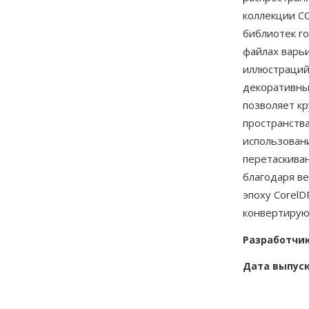
коллекции CC
библиотек го
файлах варь
иллюстраций 
декоративны
позволяет к
пространств
использован
перетаскива
благодаря в
эпоху Corel
конвертирую
Разработчи
Дата выпус