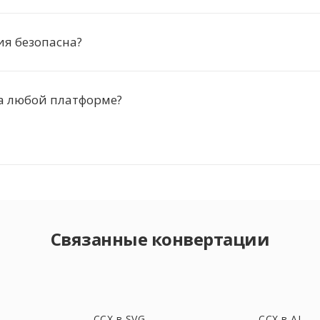
я безопасна?
а любой платформе?
Связанные конвертации
CCX в SVG
CCX в AI