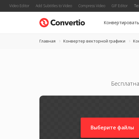
Video Editor
Add Subtitles to Video
Compress Video
GIF Editor
Te
Конвертироват
Главная
Конвертер векторной графики
Ко
Бесплатна
Выберите файлы