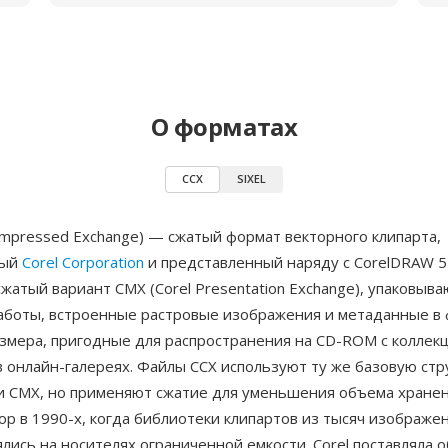
О форматах
CCX
SIXEL
ompressed Exchange) — сжатый формат векторного клипарта,
ный
Corel Corporation
и представленный наряду с CorelDRAW 5 
сжатый вариант CMX (Corel Presentation Exchange), упаковы
аботы, встроенные растровые изображения и метаданные в
змера, пригодные для распространения на CD-ROM с коллек
в онлайн-галереях. Файлы CCX используют ту же базовую стр
 и CMX, но применяют сжатие для уменьшения объема хране
р в 1990-х, когда библиотеки клипартов из тысяч изображе
лись на носителях ограниченной емкости. Corel поставляла