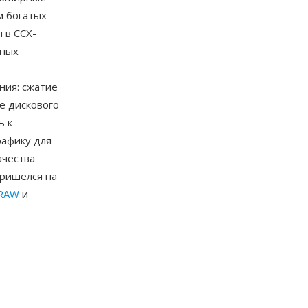
м богатых
 в CCX-
нных
ния: сжатие
е дискового
ь к
рафику для
ачества
пришелся на
DRAW
и