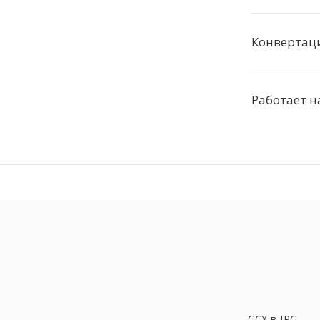
Конвертаци
Работает н
CCX в JPG