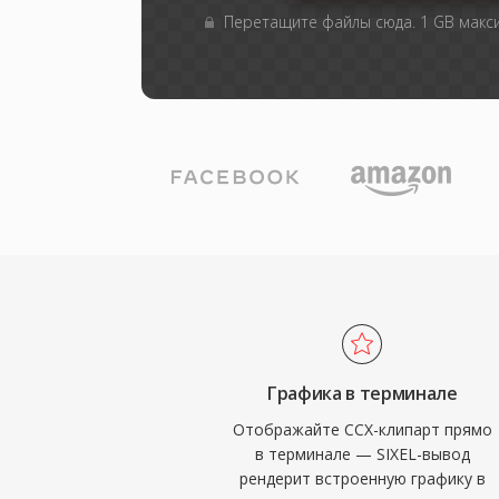
Перетащите файлы сюда. 1 GB мак
Графика в терминале
Отображайте CCX-клипарт прямо
в терминале — SIXEL-вывод
рендерит встроенную графику в