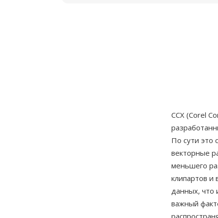
CCX (Corel C
разработан
По сути это 
векторные р
меньшего ра
клипартов и 
данных, что
важный факто
распространя