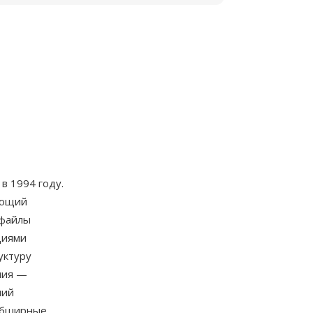
в 1994 году.
вающий
 файлы
циями
уктуру
ния —
ний
 обширные