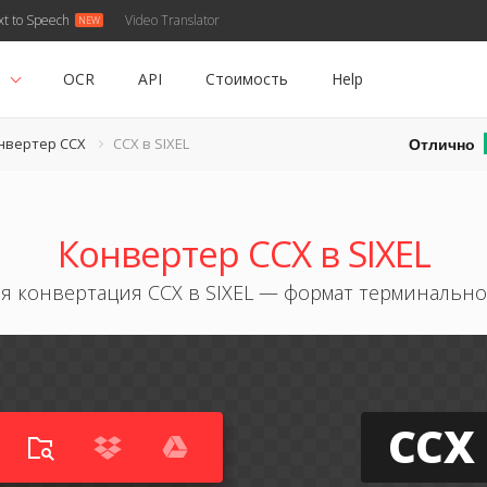
xt to Speech
Video Translator
ь
OCR
API
Стоимость
Help
Отлично
нвертер CCX
CCX в SIXEL
Конвертер CCX в SIXEL
я конвертация CCX в SIXEL — формат терминальн
CCX