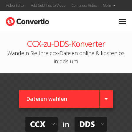
Video Editor
Add Subtitles to Video
Compress Video
Mehr
CCX-zu-DDS-Konverter
Wandeln Sie Ihre ccx-Dateien online & kostenlos
in dds um
Dateien wählen
CCX
DDS
in