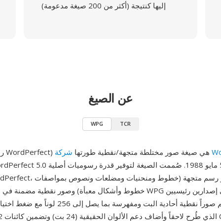
إليها كنتيجة (أكثر من 200 صيغة مدعومة)
عن الصيغ
WPG
TCR
Wor
WPG (رسوميات WordPerfect) هي صيغة صور مختلطة متجهة/نقطية طورتها
خطوط وأشكال معبأة) وصور نقطية مضمنة في ملف واحد. توجد WPG في إ
الذي يدعم صوراً نقطية أحادية البت ومفهرسة بما يصل