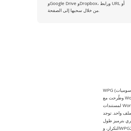
وGoogle Drive وDropbox، ورابط URL أو
من خلال سحبها إلى الصفحة.
وطُرحت مع WordPerfect 5.0 في 5 مايو 1988. صُممت الصيغة لتوفير قدرة رسوميات أصلية
لمستندات WordPerfect، مع دعم عناصر رسم متجهة (خطوط ومنحنيات ومضلعات ونصوص بمواصفات
صدارين رئيسيين: WPG1
 إلى 256 لوناً مع ضغط اختياري بترميز طول
التكرار، وWPG2 الذي طُرح لاحقاً وأضاف دعم الألوان الحقيقية (24 بت) وتضمين كائنات OLE وقدرات