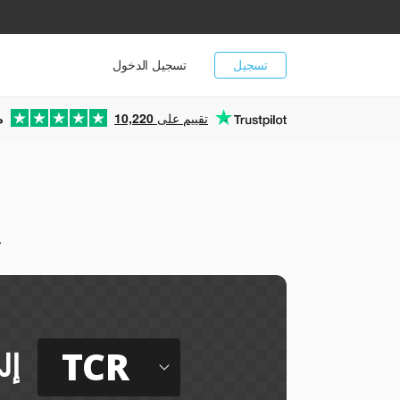
تسجيل
تسجيل الدخول
تقييم على
10,220
م
ي
TCR
إل