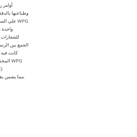
وطباعتها بالدقة
واحدة م
للشعارات و
كانت فيه 
المخت
وImageMagick وXnView وInkscape، مما يضمن بقاء المستندات التي مضى عليها عقود قابلة للعرض.