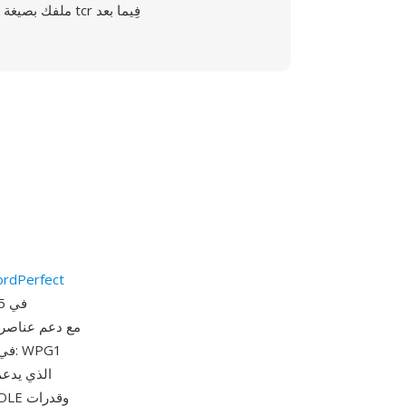
ملفك بصيغة tcr فِيما بعد
شركة dPerfect