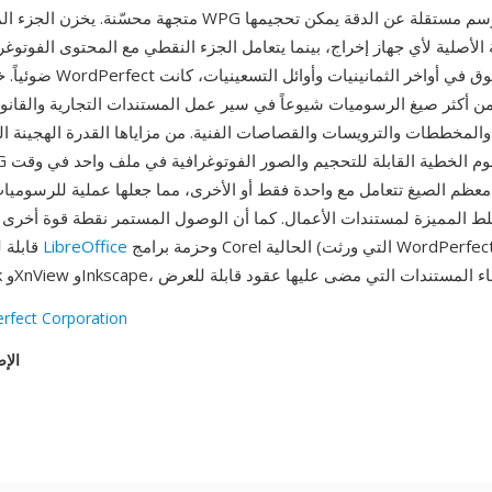
متجهة محسّنة. يخزن الجزء المتجه من ملفات WPG أوامر رسم 
 الأصلية لأي جهاز إخراج، بينما يتعامل الجزء النقطي مع المحتوى الفوتو
ضوئياً. خلال ذروة هيمنة Perfect
ن أكثر صيغ الرسوميات شيوعاً في سير عمل المستندات التجارية والقانو
المخططات والترويسات والقصاصات الفنية. من مزاياها القدرة الهجينة ال
معظم الصيغ تتعامل مع واحدة فقط أو الأخرى، مما جعلها عملية للرسومي
لط المميزة لمستندات الأعمال. كما أن الوصول المستمر نقطة قوة أخرى — 
وحزمة برامج Corel الحالية (التي ورثت WordPerfect)
LibreOffice
قابلة للقراءة بواسطة
rfect Corporation
الإص