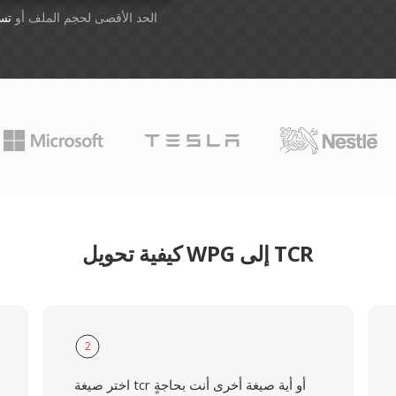
أسقِط الملفات هنا. 1 GB الحد الأقصى لحجم الملف أو
تس
كيفية تحويل WPG إلى TCR
2
اختر صيغة tcr أو أية صيغة أخرى أنت بحاجةٍ