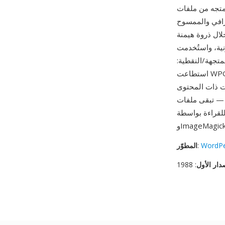
مستقلة عن الدقة يمكن تحجيمها
غرافي والممسوح
Word على السوق في أواخر الثمانينيات وأوائل التسعينيات، كانت WPG
نية، واستُخدمت
متجهة/النقطية:
استطاعت WPG الجمع بين الرسوم الخطية القابلة للتحجيم والصور الفوتوغرافية في ملف واحد في وقت
ات ذات المحتوى
تبقى ملفات WPG
WordPe
:
المطوّر
دار الأول
: 1988