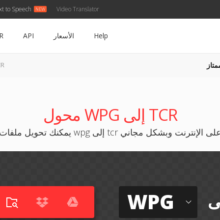
xt to Speech
Video Translator
Help
الأسعار
API
R
متاز
WPG 
محول WPG إلى TCR
مكنك تحويل ملفات wpg إلى tcr على الإنترنت وبشكل مجاني
WPG
ى