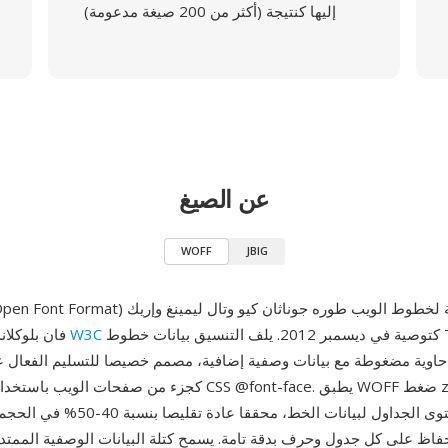
إليها كنتيجة (أكثر من 200 صيغة مدعومة)
عن الصيغ
WOFF
JBIG
WOFF (Web Open Font Format) هو تنسيق حاوية لخطوط ال
كتوصية في ديسمبر 2012. يلف التنسيق بيانات خطوط TrueType أو
W3C
فان بلوكلاند، ووحد من قبل
مستوى الجداول لبيانات الخط، محققا عادة ت