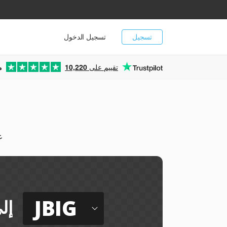
تسجيل
تسجيل الدخول
تقييم على
10,220
م
يم
JBIG
إل