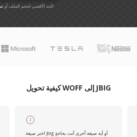
أسقِط الملفات هنا. 1 GB الحد الأقصى لحجم الملف أو
تس
كيفية تحويل WOFF إلى JBIG
2
اختر صيغة jbig أو أية صيغة أخرى أنت بحاجةٍ