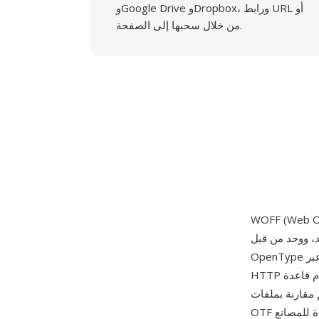
وGoogle Drive وDropbox، ورابط URL أو
من خلال سحبها إلى الصفحة.
ويب طوره جوناثان كيو وتال ليمينغ وإريك
OpenType الحالية في حاوية مضغوطة مع بيانات وصفية إضافية، مصمم خصيصا للتسليم الفعال عبر
HTTP كجزء من صفحات الويب باستخدام قاعدة CSS @font-face. يطبق WOFF ضغط zlib على
قليصا بنسبة 40-50% في الحجم مقارنة بملفات TTF أو
OTF الخام، مع الحفاظ على كل جدول وحرف بدقة تامة. يسمح كتلة البيانات الوصفية الممتدة للمصانع