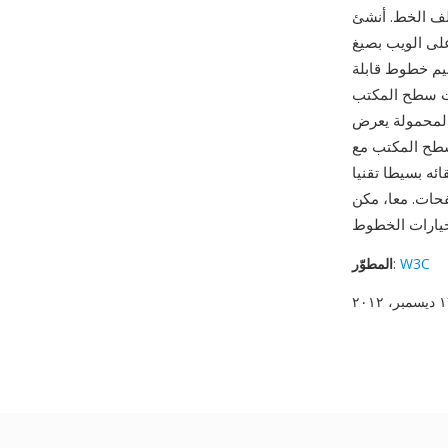
WOFF لمعالجة مأزق
TT الخام (القابلة
يم خطوط قابلة
ات سطح المكتب
ا يجعله التنسيق الأساسي لطباعة الويب. التوقيع المميز للملف
 سطح المكتب مع
WO وWOFF2 ثورة طباعة
W3C
:
المطوّر