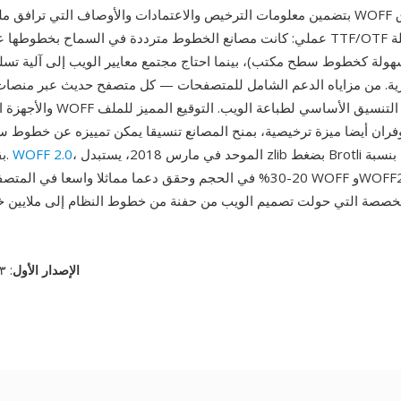
بتضمين معلومات الترخيص والاعتمادات والأوصاف التي ترافق ملف الخط. أنشئ 
عملي: كانت مصانع الخطوط مترددة في السماح بخطوطها على الويب بصيغ F/OTF
سهولة كخطوط سطح مكتب)، بينما احتاج مجتمع معايير الويب إلى آلية تسل
حرية. من مزاياه الدعم الشامل للمتصفحات — كل متصفح حديث عبر منص
والأجهزة المحمولة يعرض WOFF أصلا، مم
توفران أيضا ميزة ترخيصية، بمنح المصانع تنسيقا يمكن تمييزه عن خطوط
، الموحد في مارس 2018، يستبدل zlib بضغط Brotli لتقليص إضافي بنسبة
WOFF 2.0
بقائه بسيطا تقنيا.
20-30% في الحجم وحقق دعما مماثلا واسعا في المتصفحات. معا، مكن FF
الإصدار الأول
: ١٣ ديسمبر، ٢٠١٢