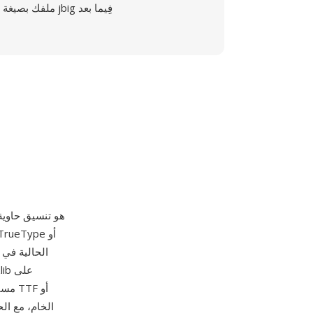
ملفك بصيغة jbig فِيما بعد