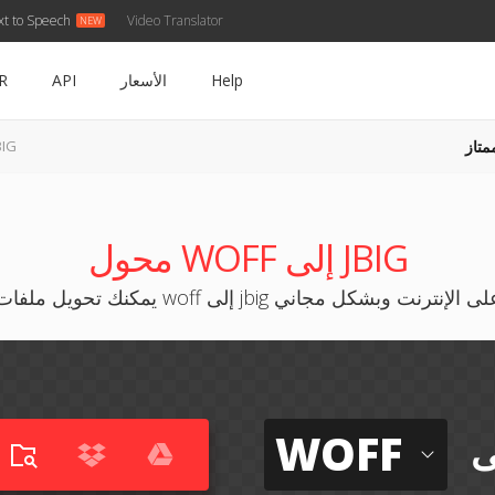
xt to Speech
Video Translator
Help
الأسعار
API
R
متاز
WOFF إلى
محول WOFF إلى JBIG
كنك تحويل ملفات woff إلى jbig على الإنترنت وبشكل مجاني
WOFF
ى