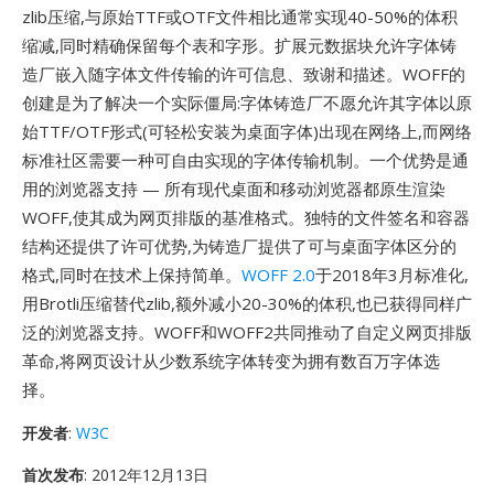
zlib压缩,与原始TTF或OTF文件相比通常实现40-50%的体积
缩减,同时精确保留每个表和字形。扩展元数据块允许字体铸
造厂嵌入随字体文件传输的许可信息、致谢和描述。WOFF的
创建是为了解决一个实际僵局:字体铸造厂不愿允许其字体以原
始TTF/OTF形式(可轻松安装为桌面字体)出现在网络上,而网络
标准社区需要一种可自由实现的字体传输机制。一个优势是通
用的浏览器支持 — 所有现代桌面和移动浏览器都原生渲染
WOFF,使其成为网页排版的基准格式。独特的文件签名和容器
结构还提供了许可优势,为铸造厂提供了可与桌面字体区分的
格式,同时在技术上保持简单。
WOFF 2.0
于2018年3月标准化,
用Brotli压缩替代zlib,额外减小20-30%的体积,也已获得同样广
泛的浏览器支持。WOFF和WOFF2共同推动了自定义网页排版
革命,将网页设计从少数系统字体转变为拥有数百万字体选
择。
开发者
:
W3C
首次发布
: 2012年12月13日