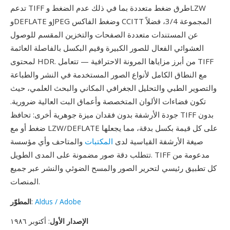
تدعم TIFF طرق ضغط متعددة بما في ذلك عدم الضغط وLZW
وDEFLATE وJPEG وضغط الفاكس CCITT المجموعة 3/4، فضلاً
عن المستندات متعددة الصفحات والتخزين المقسم للوصول
العشوائي الفعال للصور الكبيرة وقيم البكسل بالفاصلة العائمة
لمحتوى HDR. من أبرز مزاياها المرونة الاحترافية — تتعامل TIFF
مع النطاق الكامل لأنواع الصور المستخدمة في النشر والطباعة
والتصوير الطبي والتحليل الجغرافي المكاني والبحث العلمي، حيث
تكون فضاءات الألوان المتخصصة وأعماق البت العالية ضرورية.
جودة الأرشفة بدون فقدان ميزة جوهرية أخرى: تحافظ TIFF بدون
ضغط أو مع LZW/DEFLATE على كل قيمة بكسل بدقة، مما يجعلها
صيغة الأرشفة القياسية لدى
المكتبات
والمتاحف وأي مؤسسة
تتطلب دقة صور مضمونة على المدى الطويل. TIFF مدعومة من
كل تطبيق رئيسي لتحرير الصور والمسح الضوئي والنشر عبر جميع
المنصات.
Aldus / Adobe
:
المطوّر
الإصدار الأول
: أكتوبر ١٩٨٦