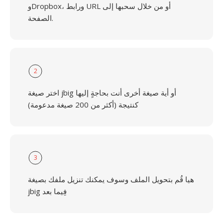
وDropbox، ورابط URL أو من خلال سحبها إلى
الصفحة.
2
اختر صيغة jbig أو أية صيغة أخرى أنت بحاجةٍ إليها
كنتيجة (أكثر من 200 صيغة مدعومة)
3
هيا قُم بتحويل الملف وسوف يمكنك تنزيل ملفك بصيغة
jbig فِيما بعد