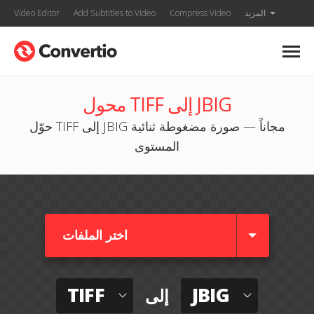
المزيد
Compress Video
Add Subtitles to Video
Video Editor
محول TIFF إلى JBIG
حوّل TIFF إلى JBIG مجاناً — صورة مضغوطة ثنائية
المستوى
اختر الملفات
TIFF
JBIG
إلى