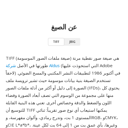
عن الصيغ
TIFF
JBIG
TIFF (صيغة ملفات الصور الموسومة) هي صيغة صور نقطية مرنة
(التي استحوذت عليها Adobe
شركة Aldus
طورتها في الأصل
لاحقاً) في أكتوبر 1986 لتطبيقات النشر المكتبي والمسح الضوئي.
تستخدم الصيغة بنية بيانات موسومة حيث تشير ترويسة ملف
الصورة إلى دليل أو أكثر من أدلة ملفات الصور (IFDs)، يحتوي كل
منها على مجموعة من الوسوم التي تصف أبعاد الصورة وفضاء
اللون والضغط والدقة وخصائص أخرى. تعني هذه البنية القابلة
للتوسيع أن TIFF يمكنها استيعاب أي نوع صور تقريباً: ثنائي
المستوى 1 بت، وتدرج رمادي، وألوان مفهرسة، وRGB، وCMYK،
وCIE L*a*b*، وغيرها، بأي عمق بت من 1 إلى 64 بت لكل عينة.