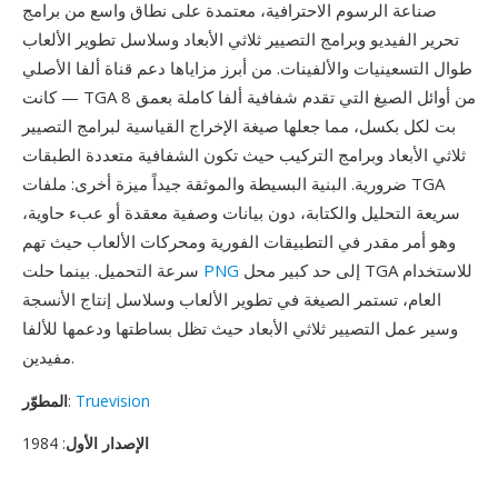
صناعة الرسوم الاحترافية، معتمدة على نطاق واسع من برامج
تحرير الفيديو وبرامج التصيير ثلاثي الأبعاد وسلاسل تطوير الألعاب
طوال التسعينيات والألفينات. من أبرز مزاياها دعم قناة ألفا الأصلي
— كانت TGA من أوائل الصيغ التي تقدم شفافية ألفا كاملة بعمق 8
بت لكل بكسل، مما جعلها صيغة الإخراج القياسية لبرامج التصيير
ثلاثي الأبعاد وبرامج التركيب حيث تكون الشفافية متعددة الطبقات
ضرورية. البنية البسيطة والموثقة جيداً ميزة أخرى: ملفات TGA
سريعة التحليل والكتابة، دون بيانات وصفية معقدة أو عبء حاوية،
وهو أمر مقدر في التطبيقات الفورية ومحركات الألعاب حيث تهم
إلى حد كبير محل TGA للاستخدام
PNG
سرعة التحميل. بينما حلت
العام، تستمر الصيغة في تطوير الألعاب وسلاسل إنتاج الأنسجة
وسير عمل التصيير ثلاثي الأبعاد حيث تظل بساطتها ودعمها للألفا
مفيدين.
Truevision
:
المطوّر
الإصدار الأول
: 1984