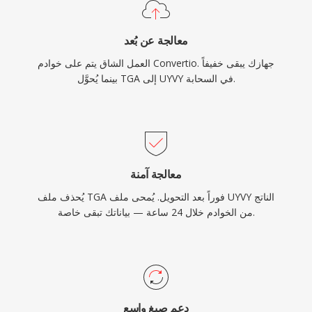
معالجة عن بُعد
العمل الشاق يتم على خوادم Convertio. جهازك يبقى خفيفاً
بينما يُحوَّل TGA إلى UYVY في السحابة.
معالجة آمنة
يُحذف ملف TGA فوراً بعد التحويل. يُمحى ملف UYVY الناتج
من الخوادم خلال 24 ساعة — بياناتك تبقى خاصة.
دعم صيغ واسع