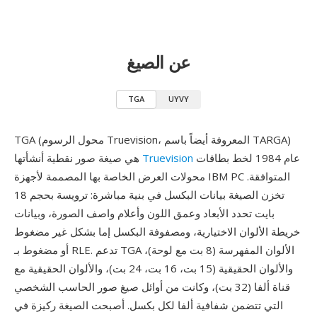
عن الصيغ
TGA
UYVY
TGA (محول الرسوم Truevision، المعروفة أيضاً باسم TARGA)
عام 1984 لخط بطاقات
Truevision
هي صيغة صور نقطية أنشأتها
محولات العرض الخاصة بها المصممة لأجهزة IBM PC المتوافقة.
تخزن الصيغة بيانات البكسل في بنية مباشرة: ترويسة بحجم 18
بايت تحدد الأبعاد وعمق اللون وأعلام واصف الصورة، وبيانات
خريطة الألوان الاختيارية، ومصفوفة البكسل إما بشكل غير مضغوط
أو مضغوط بـ RLE. تدعم TGA الألوان المفهرسة (8 بت مع لوحة)،
والألوان الحقيقية (15 بت، 16 بت، 24 بت)، والألوان الحقيقية مع
قناة ألفا (32 بت)، وكانت من أوائل صيغ صور الحاسب الشخصي
التي تتضمن شفافية ألفا لكل بكسل. أصبحت الصيغة ركيزة في