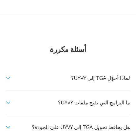
أسئلة مكررة
لماذا أحوّل TGA إلى UYVY؟
ما البرامج التي تفتح ملفات UYVY؟
هل يحافظ تحويل TGA إلى UYVY على الجودة؟