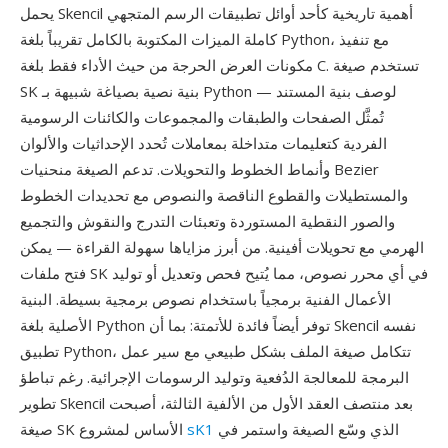
يحمل Skencil أهمية تاريخية كأحد أوائل تطبيقات الرسم المتجهي
كاملة الميزات المكتوبة بالكامل تقريباً بلغة Python، مع تنفيذ
مكونات العرض الحرجة من حيث الأداء فقط بلغة C. تستخدم صيغة
SK بنية نصية بصياغة شبيهة بـ Python لوصف بنية المستند —
تُمثَّل الصفحات والطبقات والمجموعات والكائنات الرسومية
الفردية كتعليمات متداخلة بمعاملات تُحدد الإحداثيات والألوان
وأنماط الخطوط والتحويلات. تدعم الصيغة منحنيات Bezier
والمستطيلات والقطوع الناقصة والنصوص مع تحديدات الخطوط
والصور النقطية المستوردة وتعبئات التدرج والنقوش والتجميع
الهرمي مع تحويلات أفينية. من أبرز مزاياها سهولة القراءة — يمكن
فتح ملفات SK في أي محرر نصوص، مما يُتيح فحص وتعديل أو توليد
الأعمال الفنية برمجياً باستخدام نصوص برمجية بسيطة. البنية
الأصلية بلغة Python توفر أيضاً فائدة للأتمتة: بما أن Skencil نفسه
تطبيق Python، تتكامل صيغة الملف بشكل طبيعي مع سير عمل
البرمجة للمعالجة الدُفعية وتوليد الرسومات الإجرائية. رغم تباطؤ
تطوير Skencil بعد منتصف العقد الأول من الألفية الثالثة، أصبحت
الذي وسّع الصيغة واستمر في
sK1
صيغة SK الأساس لمشروع