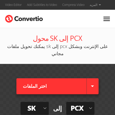
المزيد
Compress Video
Add Subtitles to Video
Video Editor
محول SK إلى PCX
يمكنك تحويل ملفات sk إلى pcx على الإنترنت وبشكل
مجاني
اختر الملفات
SK
PCX
إلى