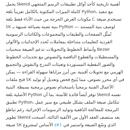
يحمل Skencil أهمية تاريخية كأحد أوائل تطبيقات الرسم المتجهي
كاملة الميزات المكتوبة بالكامل تقريباً بلغة Python، مع تنفيذ
مكونات العرض الحرجة من حيث الأداء فقط بلغة C. تستخدم صيغة
SK بنية نصية بصياغة شبيهة بـ Python لوصف بنية المستند —
تُمثَّل الصفحات والطبقات والمجموعات والكائنات الرسومية
الفردية كتعليمات متداخلة بمعاملات تُحدد الإحداثيات والألوان
وأنماط الخطوط والتحويلات. تدعم الصيغة منحنيات Bezier
والمستطيلات والقطوع الناقصة والنصوص مع تحديدات الخطوط
والصور النقطية المستوردة وتعبئات التدرج والنقوش والتجميع
الهرمي مع تحويلات أفينية. من أبرز مزاياها سهولة القراءة — يمكن
فتح ملفات SK في أي محرر نصوص، مما يُتيح فحص وتعديل أو توليد
الأعمال الفنية برمجياً باستخدام نصوص برمجية بسيطة. البنية
الأصلية بلغة Python توفر أيضاً فائدة للأتمتة: بما أن Skencil نفسه
تطبيق Python، تتكامل صيغة الملف بشكل طبيعي مع سير عمل
البرمجة للمعالجة الدُفعية وتوليد الرسومات الإجرائية. رغم تباطؤ
تطوير Skencil بعد منتصف العقد الأول من الألفية الثالثة، أصبحت
الذي وسّع الصيغة واستمر في
sK1
صيغة SK الأساس لمشروع