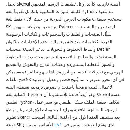
يحمل Skencil أهمية تاريخية كأحد أوائل تطبيقات الرسم المتجهي
كاملة الميزات المكتوبة بالكامل تقريباً بلغة Python، مع تنفيذ
مكونات العرض الحرجة من حيث الأداء فقط بلغة C. تستخدم صيغة
SK بنية نصية بصياغة شبيهة بـ Python لوصف بنية المستند —
تُمثَّل الصفحات والطبقات والمجموعات والكائنات الرسومية
الفردية كتعليمات متداخلة بمعاملات تُحدد الإحداثيات والألوان
وأنماط الخطوط والتحويلات. تدعم الصيغة منحنيات Bezier
والمستطيلات والقطوع الناقصة والنصوص مع تحديدات الخطوط
والصور النقطية المستوردة وتعبئات التدرج والنقوش والتجميع
الهرمي مع تحويلات أفينية. من أبرز مزاياها سهولة القراءة — يمكن
فتح ملفات SK في أي محرر نصوص، مما يُتيح فحص وتعديل أو توليد
الأعمال الفنية برمجياً باستخدام نصوص برمجية بسيطة. البنية
الأصلية بلغة Python توفر أيضاً فائدة للأتمتة: بما أن Skencil نفسه
تطبيق Python، تتكامل صيغة الملف بشكل طبيعي مع سير عمل
البرمجة للمعالجة الدُفعية وتوليد الرسومات الإجرائية. رغم تباطؤ
تطوير Skencil بعد منتصف العقد الأول من الألفية الثالثة، أصبحت
الذي وسّع الصيغة واستمر في
sK1
صيغة SK الأساس لمشروع