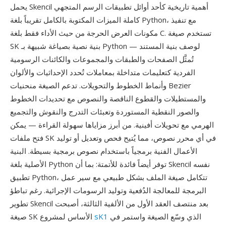
يحمل Skencil أهمية تاريخية كأحد أوائل تطبيقات الرسم المتجهي
كاملة الميزات المكتوبة بالكامل تقريباً بلغة Python، مع تنفيذ
مكونات العرض الحرجة من حيث الأداء فقط بلغة C. تستخدم صيغة
SK بنية نصية بصياغة شبيهة بـ Python لوصف بنية المستند —
تُمثَّل الصفحات والطبقات والمجموعات والكائنات الرسومية
الفردية كتعليمات متداخلة بمعاملات تُحدد الإحداثيات والألوان
وأنماط الخطوط والتحويلات. تدعم الصيغة منحنيات Bezier
والمستطيلات والقطوع الناقصة والنصوص مع تحديدات الخطوط
والصور النقطية المستوردة وتعبئات التدرج والنقوش والتجميع
الهرمي مع تحويلات أفينية. من أبرز مزاياها سهولة القراءة — يمكن
فتح ملفات SK في أي محرر نصوص، مما يُتيح فحص وتعديل أو توليد
الأعمال الفنية برمجياً باستخدام نصوص برمجية بسيطة. البنية
الأصلية بلغة Python توفر أيضاً فائدة للأتمتة: بما أن Skencil نفسه
تطبيق Python، تتكامل صيغة الملف بشكل طبيعي مع سير عمل
البرمجة للمعالجة الدُفعية وتوليد الرسومات الإجرائية. رغم تباطؤ
تطوير Skencil بعد منتصف العقد الأول من الألفية الثالثة، أصبحت
الذي وسّع الصيغة واستمر في
sK1
صيغة SK الأساس لمشروع