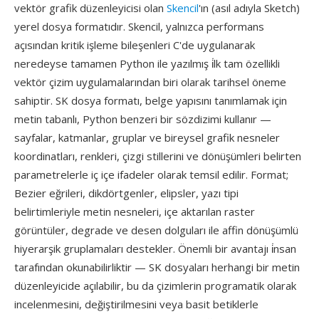
vektör grafik düzenleyicisi olan
Skencil
'ın (asıl adıyla Sketch)
yerel dosya formatıdır. Skencil, yalnızca performans
açısından kritik işleme bileşenleri C'de uygulanarak
neredeyse tamamen Python ile yazılmış i̇lk tam özellikli
vektör çizim uygulamalarından biri olarak tarihsel öneme
sahiptir. SK dosya formatı, belge yapısını tanımlamak için
metin tabanlı, Python benzeri bir sözdizimi kullanır —
sayfalar, katmanlar, gruplar ve bireysel grafik nesneler
koordinatları, renkleri, çizgi stillerini ve dönüşümleri belirten
parametrelerle iç içe ifadeler olarak temsil edilir. Format;
Bezier eğrileri, dikdörtgenler, elipsler, yazı tipi
belirtimleriyle metin nesneleri, içe aktarılan raster
görüntüler, degrade ve desen dolguları ile affin dönüşümlü
hiyerarşik gruplamaları destekler. Önemli bir avantajı i̇nsan
tarafından okunabilirliktir — SK dosyaları herhangi bir metin
düzenleyicide açılabilir, bu da çizimlerin programatik olarak
incelenmesini, değiştirilmesini veya basit betiklerle