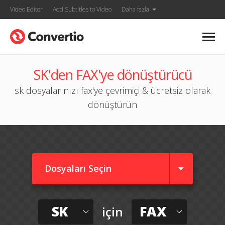
Video Editor
Add Subtitles to Video
Daha fazla
SK'den FAX'ye dönüştürücü
sk dosyalarınızı fax'ye çevrimiçi & ücretsiz olarak
dönüştürün
Dosyaları Seçin
SK
FAX
için