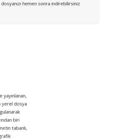
dosyanızı hemen sonra indirebilirsiniz
e yayınlanan,
h) yerel dosya
ygulanarak
ından biri
metin tabanlı,
grafik