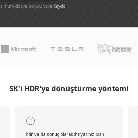
aksimum dosya boyutu veya
Kaydol
SK'i HDR'ye dönüştürme yöntemi
2
hdr ya da sonuç olarak ihtiyacınız olan