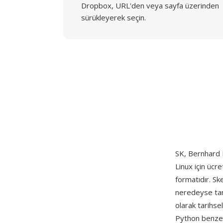
Dropbox, URL'den veya sayfa üzerinden
sürükleyerek seçin.
SK, Bernhard 
Linux için ücr
formatıdır. Sk
neredeyse tama
olarak tarihse
Python benzeri