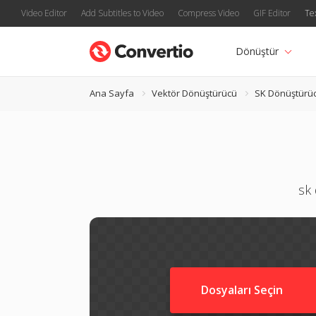
Video Editor
Add Subtitles to Video
Compress Video
GIF Editor
Te
Dönüştür
Ana Sayfa
Vektör Dönüştürücü
SK Dönüştürü
sk 
Dosyaları Seçin