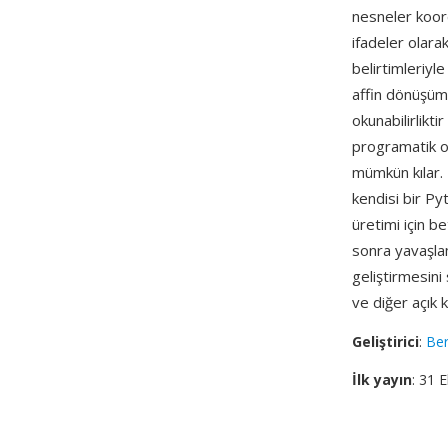
nesneler koordi
ifadeler olarak
belirtimleriyl
affin dönüşüml
okunabilirlikti
programatik ol
mümkün kılar. 
kendisi bir P
üretimi için be
sonra yavaşlam
geliştirmesin
ve diğer açık 
Geliştirici
:
Be
İlk yayın
: 31 