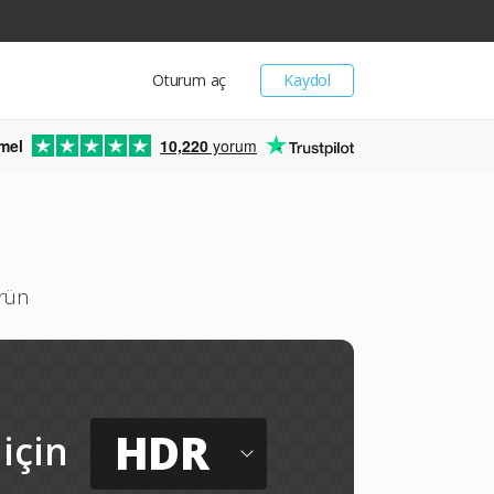
Oturum aç
Kaydol
mel
10,220
yorum
ürün
HDR
için