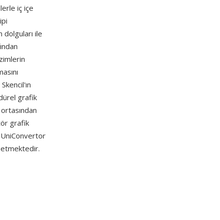
erle iç içe
ipi
 dolguları ile
fından
zimlerin
masını
Skencil'ın
ürel grafik
in ortasından
ör grafik
, UniConvertor
 etmektedir.