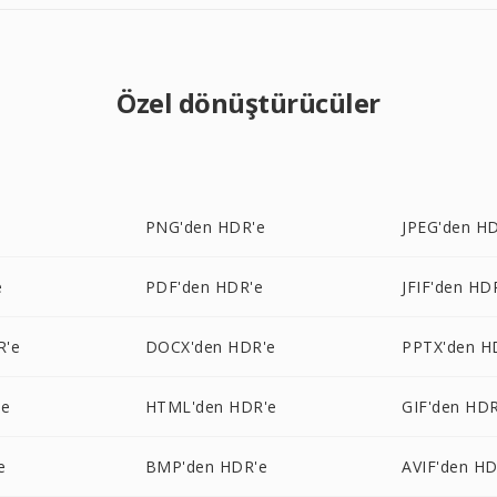
Özel dönüştürücüler
e
PNG'den HDR'e
JPEG'den H
e
PDF'den HDR'e
JFIF'den HD
R'e
DOCX'den HDR'e
PPTX'den H
'e
HTML'den HDR'e
GIF'den HDR
e
BMP'den HDR'e
AVIF'den HD