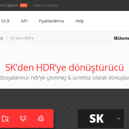
xt to Speech
Video Translator
OCR
API
Fiyatlandırma
Help
Mükem
cü
SK'den HDR'e
SK'den HDR'ye dönüştürücü
dosyalarınızı hdr'ye çevrimiçi & ücretsiz olarak dönüşt
SK