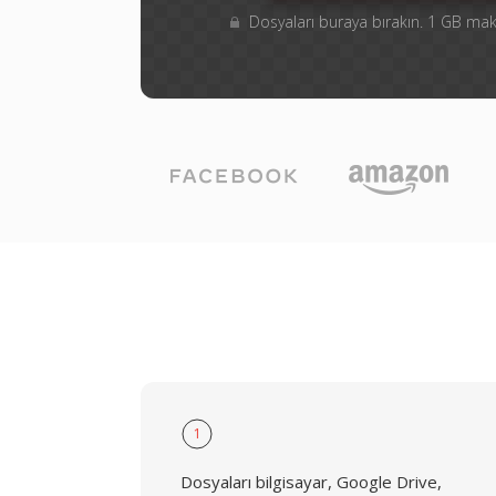
Dosyaları buraya bırakın. 1 GB m
1
Dosyaları bilgisayar, Google Drive,