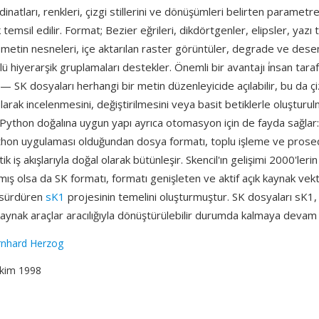
natları, renkleri, çizgi stillerini ve dönüşümleri belirten parametrel
 temsil edilir. Format; Bezier eğrileri, dikdörtgenler, elipsler, yazı t
e metin nesneleri, içe aktarılan raster görüntüler, degrade ve desen
ü hiyerarşik gruplamaları destekler. Önemli bir avantajı i̇nsan tara
r — SK dosyaları herhangi bir metin düzenleyicide açılabilir, bu da çi
arak incelenmesini, değiştirilmesini veya basit betiklerle oluşturul
Python doğalına uygun yapı ayrıca otomasyon için de fayda sağlar: 
ython uygulaması olduğundan dosya formatı, toplu işleme ve prosed
tik iş akışlarıyla doğal olarak bütünleşir. Skencil'ın gelişimi 2000'ler
ış olsa da SK formatı, formatı genişleten ve aktif açık kaynak vekt
i sürdüren
sK1
projesinin temelini oluşturmuştur. SK dosyaları sK1
kaynak araçlar aracılığıyla dönüştürülebilir durumda kalmaya devam
rnhard Herzog
Ekim 1998