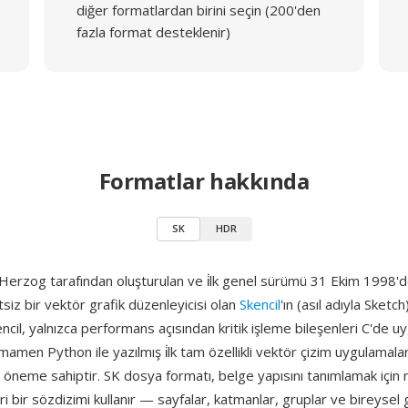
diğer formatlardan birini seçin (200'den
fazla format desteklenir)
Formatlar hakkında
SK
HDR
Herzog tarafından oluşturulan ve i̇lk genel sürümü 31 Ekim 1998'd
etsiz bir vektör grafik düzenleyicisi olan
Skencil
'ın (asıl adıyla Sketc
encil, yalnızca performans açısından kritik işleme bileşenleri C'de u
men Python ile yazılmış i̇lk tam özellikli vektör çizim uygulamalar
l öneme sahiptir. SK dosya formatı, belge yapısını tanımlamak için 
 bir sözdizimi kullanır — sayfalar, katmanlar, gruplar ve bireysel 