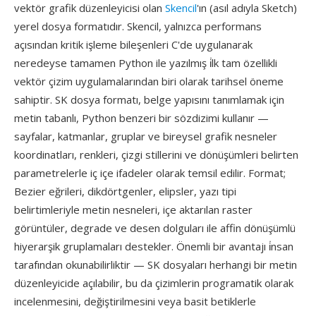
vektör grafik düzenleyicisi olan
Skencil
'ın (asıl adıyla Sketch)
yerel dosya formatıdır. Skencil, yalnızca performans
açısından kritik işleme bileşenleri C'de uygulanarak
neredeyse tamamen Python ile yazılmış i̇lk tam özellikli
vektör çizim uygulamalarından biri olarak tarihsel öneme
sahiptir. SK dosya formatı, belge yapısını tanımlamak için
metin tabanlı, Python benzeri bir sözdizimi kullanır —
sayfalar, katmanlar, gruplar ve bireysel grafik nesneler
koordinatları, renkleri, çizgi stillerini ve dönüşümleri belirten
parametrelerle iç içe ifadeler olarak temsil edilir. Format;
Bezier eğrileri, dikdörtgenler, elipsler, yazı tipi
belirtimleriyle metin nesneleri, içe aktarılan raster
görüntüler, degrade ve desen dolguları ile affin dönüşümlü
hiyerarşik gruplamaları destekler. Önemli bir avantajı i̇nsan
tarafından okunabilirliktir — SK dosyaları herhangi bir metin
düzenleyicide açılabilir, bu da çizimlerin programatik olarak
incelenmesini, değiştirilmesini veya basit betiklerle