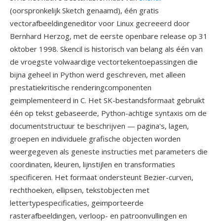
(oorspronkelijk Sketch genaamd), één gratis
vectorafbeeldingeneditor voor Linux gecreeerd door
Bernhard Herzog, met de eerste openbare release op 31
oktober 1998. Skencil is historisch van belang als één van
de vroegste volwaardige vectortekentoepassingen die
bijna geheel in Python werd geschreven, met alleen
prestatiekritische renderingcomponenten
geimplementeerd in C. Het SK-bestandsformaat gebruikt
één op tekst gebaseerde, Python-achtige syntaxis om de
documentstructuur te beschrijven — pagina's, lagen,
groepen en individuele grafische objecten worden
weergegeven als geneste instructies met parameters die
coordinaten, kleuren, lijnstijlen en transformaties
specificeren. Het formaat ondersteunt Bezier-curven,
rechthoeken, ellipsen, tekstobjecten met
lettertypespecificaties, geimporteerde
rasterafbeeldingen, verloop- en patroonvullingen en