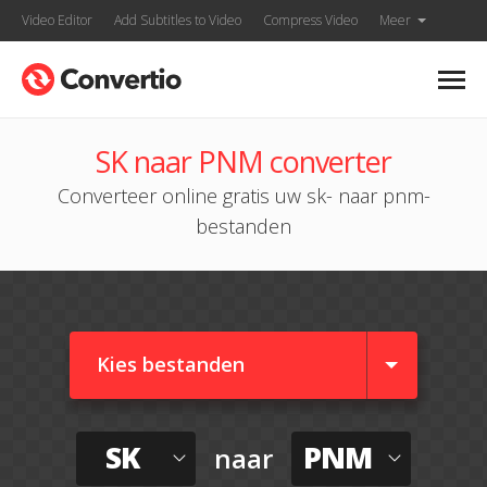
Video Editor
Add Subtitles to Video
Compress Video
Meer
SK naar PNM converter
Converteer online gratis uw sk- naar pnm-
bestanden
Kies bestanden
SK
PNM
naar