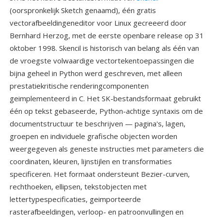
(oorspronkelijk Sketch genaamd), één gratis
vectorafbeeldingeneditor voor Linux gecreeerd door
Bernhard Herzog, met de eerste openbare release op 31
oktober 1998. Skencil is historisch van belang als één van
de vroegste volwaardige vectortekentoepassingen die
bijna geheel in Python werd geschreven, met alleen
prestatiekritische renderingcomponenten
geimplementeerd in C. Het SK-bestandsformaat gebruikt
één op tekst gebaseerde, Python-achtige syntaxis om de
documentstructuur te beschrijven — pagina's, lagen,
groepen en individuele grafische objecten worden
weergegeven als geneste instructies met parameters die
coordinaten, kleuren, lijnstijlen en transformaties
specificeren. Het formaat ondersteunt Bezier-curven,
rechthoeken, ellipsen, tekstobjecten met
lettertypespecificaties, geimporteerde
rasterafbeeldingen, verloop- en patroonvullingen en