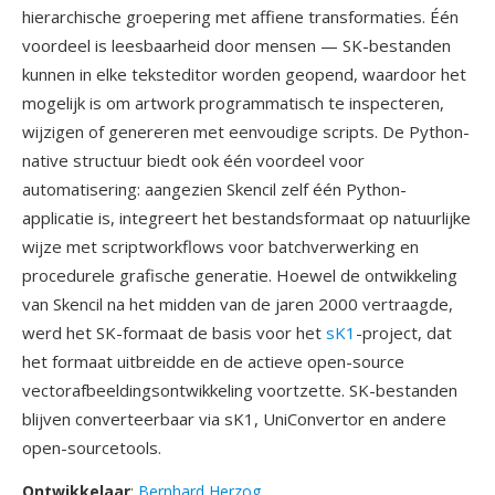
hierarchische groepering met affiene transformaties. Één
voordeel is leesbaarheid door mensen — SK-bestanden
kunnen in elke teksteditor worden geopend, waardoor het
mogelijk is om artwork programmatisch te inspecteren,
wijzigen of genereren met eenvoudige scripts. De Python-
native structuur biedt ook één voordeel voor
automatisering: aangezien Skencil zelf één Python-
applicatie is, integreert het bestandsformaat op natuurlijke
wijze met scriptworkflows voor batchverwerking en
procedurele grafische generatie. Hoewel de ontwikkeling
van Skencil na het midden van de jaren 2000 vertraagde,
werd het SK-formaat de basis voor het
sK1
-project, dat
het formaat uitbreidde en de actieve open-source
vectorafbeeldingsontwikkeling voortzette. SK-bestanden
blijven converteerbaar via sK1, UniConvertor en andere
open-sourcetools.
Ontwikkelaar
:
Bernhard Herzog