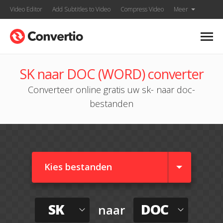
Video Editor
Add Subtitles to Video
Compress Video
Meer
SK naar DOC (WORD) converter
Converteer online gratis uw sk- naar doc-
bestanden
Kies bestanden
SK
DOC
naar