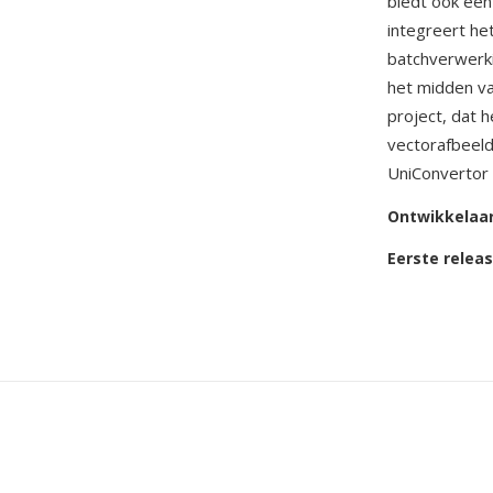
biedt ook één
integreert he
batchverwerki
het midden va
project, dat 
vectorafbeeld
UniConvertor
Ontwikkelaa
Eerste relea