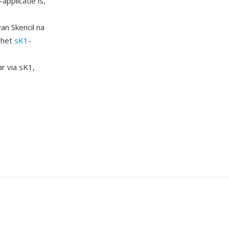
pplicatie is,
an Skencil na
 het
sK1
-
r via sK1,