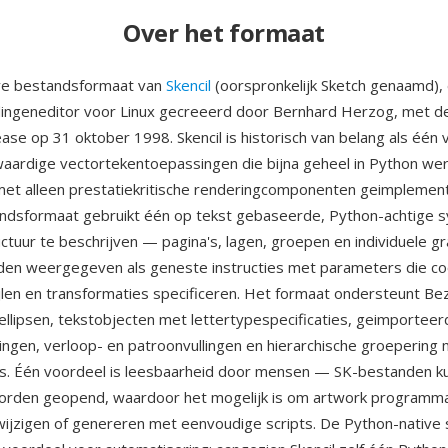
Over het formaat
ive bestandsformaat van
Skencil
(oorspronkelijk Sketch genaamd), 
dingeneditor voor Linux gecreeerd door Bernhard Herzog, met d
ase op 31 oktober 1998. Skencil is historisch van belang als één 
aardige vectortekentoepassingen die bijna geheel in Python we
et alleen prestatiekritische renderingcomponenten geimplement
ndsformaat gebruikt één op tekst gebaseerde, Python-achtige s
tuur te beschrijven — pagina's, lagen, groepen en individuele gr
den weergegeven als geneste instructies met parameters die co
tijlen en transformaties specificeren. Het formaat ondersteunt Be
ellipsen, tekstobjecten met lettertypespecificaties, geimporteer
ingen, verloop- en patroonvullingen en hierarchische groepering 
s. Één voordeel is leesbaarheid door mensen — SK-bestanden ku
worden geopend, waardoor het mogelijk is om artwork programma
wijzigen of genereren met eenvoudige scripts. De Python-native 