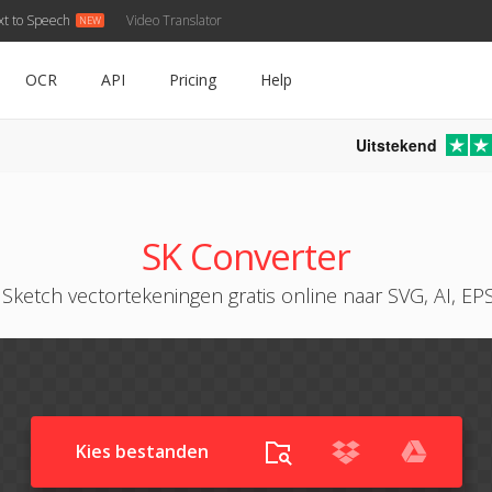
xt to Speech
Video Translator
OCR
API
Pricing
Help
Uitstekend
SK Converter
Sketch vectortekeningen gratis online naar SVG, AI, E
Kies bestanden