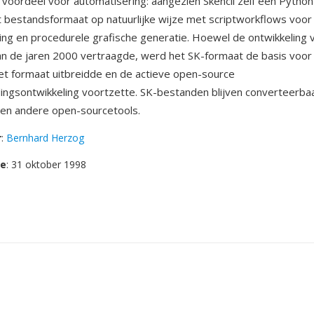
 voordeel voor automatisering: aangezien Skencil zelf één Python-a
t bestandsformaat op natuurlijke wijze met scriptworkflows voor
ng en procedurele grafische generatie. Hoewel de ontwikkeling v
n de jaren 2000 vertraagde, werd het SK-formaat de basis voor
het formaat uitbreidde en de actieve open-source
ingsontwikkeling voortzette. SK-bestanden blijven converteerbaa
 en andere open-sourcetools.
r
:
Bernhard Herzog
se
: 31 oktober 1998