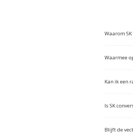
Waarom SK n
Waarmee op
Kan ik een 
Is SK conver
Blijft de ve