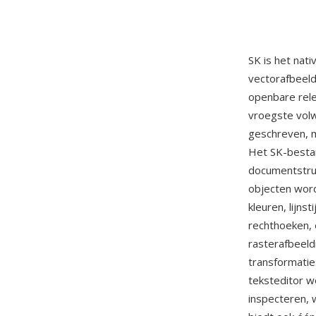
SK is het nat
vectorafbeel
openbare rele
vroegste volw
geschreven, m
Het SK-besta
documentstruc
objecten wor
kleuren, lijns
rechthoeken, 
rasterafbeeld
transformatie
teksteditor 
inspecteren, 