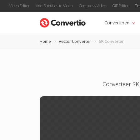
Video Editor
Add Subtitles to Video
Compress Video
GIF Editor
Te
Converteren
Home
Vector Converter
SK Converter
Converteer SK 