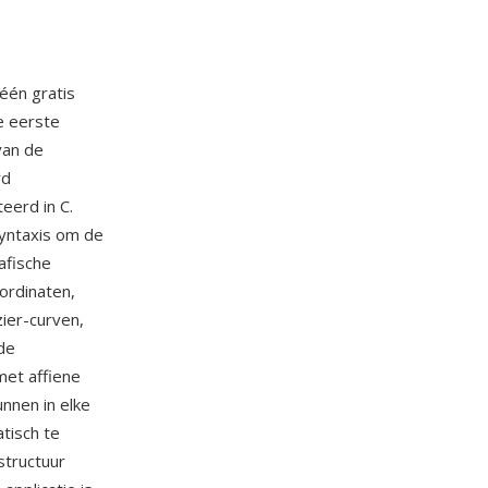
één gratis
e eerste
van de
rd
eerd in C.
yntaxis om de
afische
ordinaten,
zier-curven,
de
met affiene
nnen in elke
tisch te
structuur