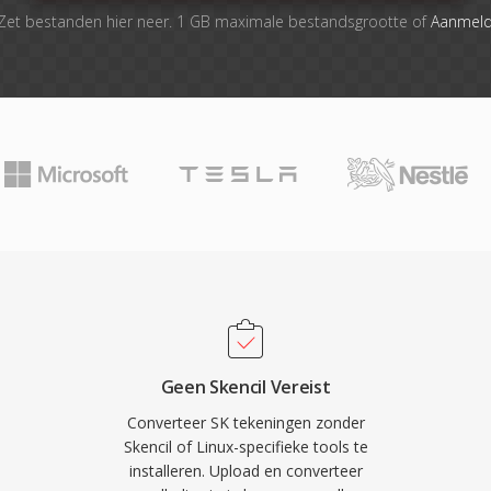
Zet bestanden hier neer. 1 GB maximale bestandsgrootte of
Aanmel
Geen Skencil Vereist
Converteer SK tekeningen zonder
Skencil of Linux-specifieke tools te
installeren. Upload en converteer