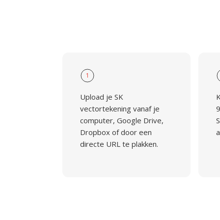
1
Upload je SK
K
vectortekening vanaf je
9
computer, Google Drive,
S
Dropbox of door een
a
directe URL te plakken.