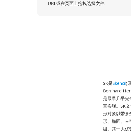
URL或在页面上拖拽选择文件.
SK是
Skencil
(
Bernhard
是最早几乎完
言实现。SK文
形对象以带参
形、椭圆、带
组。其一大优