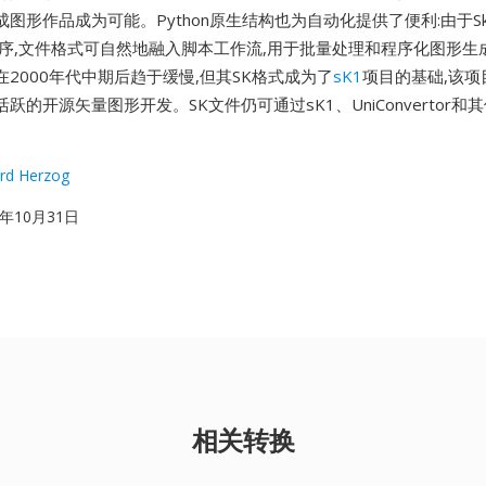
图形作品成为可能。Python原生结构也为自动化提供了便利:由于Ske
用程序,文件格式可自然地融入脚本工作流,用于批量处理和程序化图形生
开发在2000年代中期后趋于缓慢,但其SK格式成为了
sK1
项目的基础,该项
跃的开源矢量图形开发。SK文件仍可通过sK1、UniConvertor和
rd Herzog
98年10月31日
相关转换