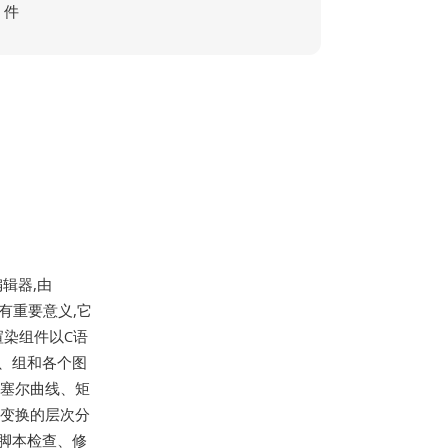
件
编辑器,由
上具有重要意义,它
渲染组件以C语
层、组和各个图
贝塞尔曲线、矩
射变换的层次分
单脚本检查、修