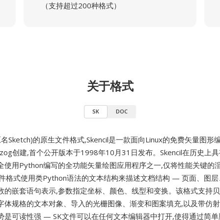
（支持超过200种格式）
关于格式
SK
DOC
原名Sketch)的原生文件格式,Skencil是一款面向Linux的免费矢量图形
 Herzog创建,首个公开版本于1998年10月31日发布。Skencil在历史
全使用Python编写的全功能矢量绘图应用程序之一,仅将性能关键的
件格式使用类Python语法的文本结构来描述文档结构 — 页面、图
数的嵌套语句表示,参数指定坐标、颜色、线型和变换。该格式支持
字体规格的文本对象、导入的光栅图像、渐变和图案填充,以及带仿
势是可读性强 — SK文件可以在任何文本编辑器中打开,使得通过简