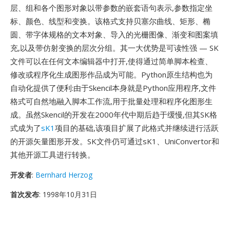
层、组和各个图形对象以带参数的嵌套语句表示,参数指定坐
标、颜色、线型和变换。该格式支持贝塞尔曲线、矩形、椭
圆、带字体规格的文本对象、导入的光栅图像、渐变和图案填
充,以及带仿射变换的层次分组。其一大优势是可读性强 — SK
文件可以在任何文本编辑器中打开,使得通过简单脚本检查、
修改或程序化生成图形作品成为可能。Python原生结构也为
自动化提供了便利:由于Skencil本身就是Python应用程序,文件
格式可自然地融入脚本工作流,用于批量处理和程序化图形生
成。虽然Skencil的开发在2000年代中期后趋于缓慢,但其SK格
式成为了
sK1
项目的基础,该项目扩展了此格式并继续进行活跃
的开源矢量图形开发。SK文件仍可通过sK1、UniConvertor和
其他开源工具进行转换。
开发者
:
Bernhard Herzog
首次发布
: 1998年10月31日